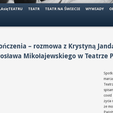
AsięTEATRU
TEATR
TEATR NA ŚWIECIE
WYWIADY
O
ńczenia – rozmowa z Krystyną Jand
rosława Mikołajewskiego w Teatrze 
Spotk
marca
Teatrz
spisa
covid
życia 
że mo
Państ