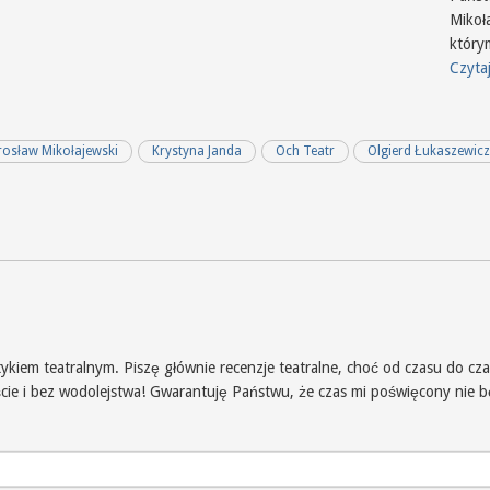
Mikoł
który
Czytaj
rosław Mikołajewski
Krystyna Janda
Och Teatr
Olgierd Łukaszewic
iem teatralnym. Piszę głównie recenzje teatralne, choć od czasu do czas
iście i bez wodolejstwa! Gwarantuję Państwu, że czas mi poświęcony nie 