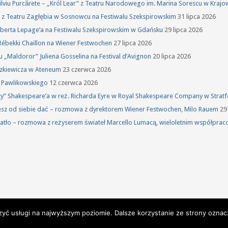
 Silviu Purcărete – „Król Lear” z Teatru Narodowego im. Marina Sorescu w Kraj
ka z Teatru Zagłębia w Sosnowcu na Festiwalu Szekspirowskim
31 lipca 2026
oberta Lepage’a na Festiwalu Szekspirowskim w Gdańsku
29 lipca 2026
Rébekki Chaillon na Wiener Festwochen
27 lipca 2026
u „Maldoror” Juliena Gosselina na Festival d’Avignon
20 lipca 2026
szkiewicza w Ateneum
23 czerwca 2026
a Pawlikowskiego
12 czerwca 2026
rzy” Shakespeare’a w reż. Richarda Eyre w Royal Shakespeare Company w Stra
żesz od siebie dać – rozmowa z dyrektorem Wiener Festwochen, Milo Rauem
29
atło – rozmowa z reżyserem świateł Marcello Lumacą, wieloletnim współprac
zyć usługi na najwyższym poziomie. Dalsze korzystanie ze strony oznacz