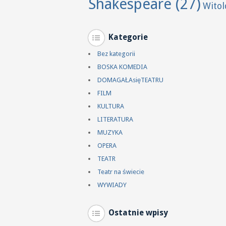
Shakespeare
(27)
Wito
Kategorie
Bez kategorii
BOSKA KOMEDIA
DOMAGAŁAsięTEATRU
FILM
KULTURA
LITERATURA
MUZYKA
OPERA
TEATR
Teatr na świecie
WYWIADY
Ostatnie wpisy