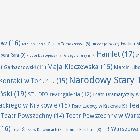
ow
(16)
Ewelina M
Cezary Tomaszewski
(8)
Arthur Miller
(7)
Elfriede Jelinek
(7)
Hamlet
(17)
Opera Rara
(9)
I
Fiodor Dostojewski
(7)
Grzegorz Jarzyna
(7)
Maja Kleczewska
(16)
of Garbaczewski
(11)
Marcin Lib
Narodowy Stary 
Kontakt w Toruniu
(15)
ński
(19)
STUDIO teatrgaleria
(12)
Teatr Dramatyczny w
Tea
wackiego w Krakowie
(15)
Teatr Ludowy w Krakowie
(9)
Teatr Powszechny
(14)
Teatr Powszechny w Wars
(16)
TR Warszawa
Teatr Śląski w Katowicach
(8)
Thomas Bernhard
(8)