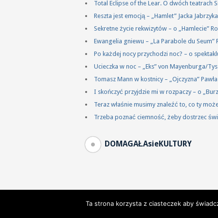
Total Eclipse of the Lear. O dwóch teatrach
Reszta jest emocją – „Hamlet” Jacka Jabrzy
Sekretne życie rekwizytów – o „Hamlecie” R
Ewangelia gniewu – „La Parabole du Seum” 
Po każdej nocy przychodzi noc? – o spektakl
Ucieczka w noc – „Eks” von Mayenburga/Ty
Tomasz Mann w kostnicy – „Ojczyzna” Pawł
I skończyć przyjdzie mi w rozpaczy – o „Bu
Teraz właśnie musimy znaleźć to, co ty mo
Trzeba poznać ciemność, żeby dostrzec świ
DOMAGAŁAsieKULTURY
Ta strona korzysta z ciasteczek aby świadc