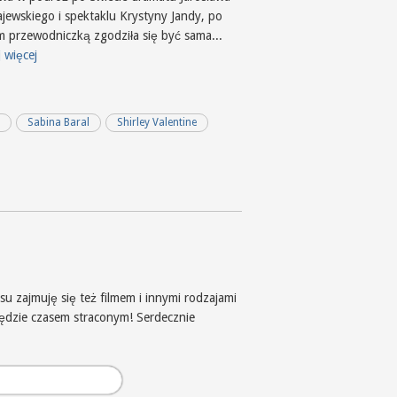
ajewskiego i spektaklu Krystyny Jandy, po
m przewodniczką zgodziła się być sama...
 więcej
z
Sabina Baral
Shirley Valentine
u zajmuję się też filmem i innymi rodzajami
będzie czasem straconym! Serdecznie