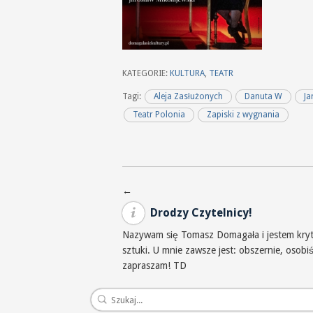
KATEGORIE:
KULTURA
,
TEATR
Tagi:
Aleja Zasłużonych
Danuta W
Ja
Teatr Polonia
Zapiski z wygnania
Nawigacja po wpisach
←
Drodzy Czytelnicy!
Nazywam się Tomasz Domagała i jestem krytyk
sztuki. U mnie zawsze jest: obszernie, osob
zapraszam! TD