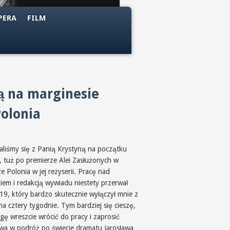
PERA
FILM
ą na marginesie
Polonia
aliśmy się z Panią Krystyną na początku
, tuż po premierze Alei Zasłużonych w
e Polonia w jej reżyserii. Pracę nad
niem i redakcją wywiadu niestety przerwał
 19, który bardzo skutecznie wyłączył mnie z
na cztery tygodnie. Tym bardziej się cieszę,
gę wreszcie wrócić do pracy i zaprosić
wa w podróż po świecie dramatu Jarosława