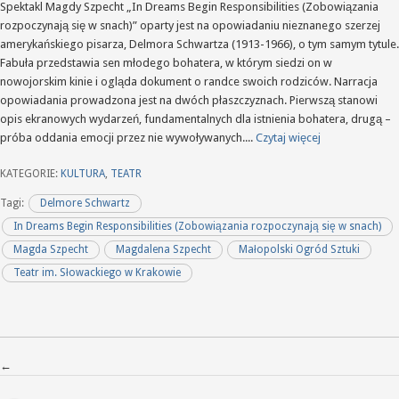
Spektakl Magdy Szpecht „In Dreams Begin Responsibilities (Zobowiązania
rozpoczynają się w snach)” oparty jest na opowiadaniu nieznanego szerzej
amerykańskiego pisarza, Delmora Schwartza (1913-1966), o tym samym tytule.
Fabuła przedstawia sen młodego bohatera, w którym siedzi on w
nowojorskim kinie i ogląda dokument o randce swoich rodziców. Narracja
opowiadania prowadzona jest na dwóch płaszczyznach. Pierwszą stanowi
opis ekranowych wydarzeń, fundamentalnych dla istnienia bohatera, drugą –
próba oddania emocji przez nie wywoływanych....
Czytaj więcej
KATEGORIE:
KULTURA
,
TEATR
Tagi:
Delmore Schwartz
In Dreams Begin Responsibilities (Zobowiązania rozpoczynają się w snach)
Magda Szpecht
Magdalena Szpecht
Małopolski Ogród Sztuki
Teatr im. Słowackiego w Krakowie
Nawigacja po wpisach
←