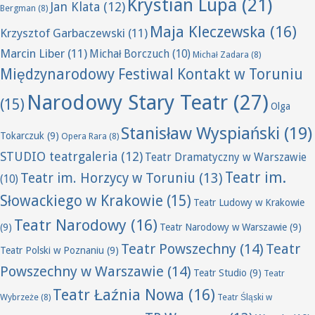
Krystian Lupa
(21)
Jan Klata
(12)
Bergman
(8)
Maja Kleczewska
(16)
Krzysztof Garbaczewski
(11)
Marcin Liber
(11)
Michał Borczuch
(10)
Michał Zadara
(8)
Międzynarodowy Festiwal Kontakt w Toruniu
Narodowy Stary Teatr
(27)
(15)
Olga
Stanisław Wyspiański
(19)
Tokarczuk
(9)
Opera Rara
(8)
STUDIO teatrgaleria
(12)
Teatr Dramatyczny w Warszawie
Teatr im.
Teatr im. Horzycy w Toruniu
(13)
(10)
Słowackiego w Krakowie
(15)
Teatr Ludowy w Krakowie
Teatr Narodowy
(16)
(9)
Teatr Narodowy w Warszawie
(9)
Teatr Powszechny
(14)
Teatr
Teatr Polski w Poznaniu
(9)
Powszechny w Warszawie
(14)
Teatr Studio
(9)
Teatr
Teatr Łaźnia Nowa
(16)
Wybrzeże
(8)
Teatr Śląski w