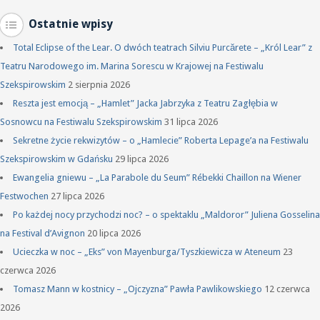
Ostatnie wpisy
Total Eclipse of the Lear. O dwóch teatrach Silviu Purcărete – „Król Lear” z
Teatru Narodowego im. Marina Sorescu w Krajowej na Festiwalu
Szekspirowskim
2 sierpnia 2026
Reszta jest emocją – „Hamlet” Jacka Jabrzyka z Teatru Zagłębia w
Sosnowcu na Festiwalu Szekspirowskim
31 lipca 2026
Sekretne życie rekwizytów – o „Hamlecie” Roberta Lepage’a na Festiwalu
Szekspirowskim w Gdańsku
29 lipca 2026
Ewangelia gniewu – „La Parabole du Seum” Rébekki Chaillon na Wiener
Festwochen
27 lipca 2026
Po każdej nocy przychodzi noc? – o spektaklu „Maldoror” Juliena Gosselina
na Festival d’Avignon
20 lipca 2026
Ucieczka w noc – „Eks” von Mayenburga/Tyszkiewicza w Ateneum
23
czerwca 2026
Tomasz Mann w kostnicy – „Ojczyzna” Pawła Pawlikowskiego
12 czerwca
2026