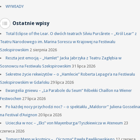
WYWIADY
Ostatnie wpisy
Total Eclipse of the Lear. O dwóch teatrach Silviu Purcărete – „Król Lear” z
Teatru Narodowego im. Marina Sorescu w Krajowej na Festiwalu
Szekspirowskim
2 sierpnia 2026
Reszta jest emocją – „Hamlet” Jacka Jabrzyka z Teatru Zagłębia w
Sosnowcu na Festiwalu Szekspirowskim
31 lipca 2026
Sekretne życie rekwizytów – o „Hamlecie” Roberta Lepage’a na Festiwalu
Szekspirowskim w Gdańsku
29 lipca 2026
Ewangelia gniewu – „La Parabole du Seum” Rébekki Chaillon na Wiener
Festwochen
27 lipca 2026
Po każdej nocy przychodzi noc? – o spektaklu „Maldoror” Juliena Gosselina
na Festival d’Avignon
20 lipca 2026
Ucieczka w noc – „Eks” von Mayenburga/Tyszkiewicza w Ateneum
23
czerwca 2026
Tomasz Mann w kostnicy – „Ojczyzna” Pawła Pawlikowskiego
12 czerwca