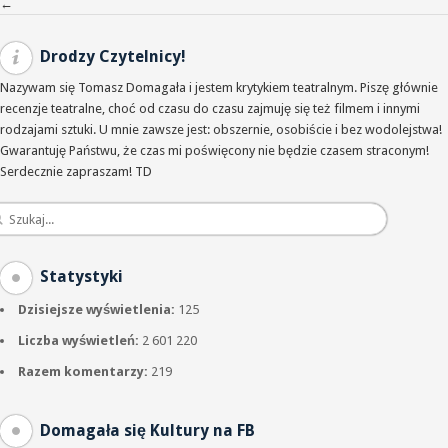
Nawigacja po wpisach
←
Drodzy Czytelnicy!
Nazywam się Tomasz Domagała i jestem krytykiem teatralnym. Piszę głównie
recenzje teatralne, choć od czasu do czasu zajmuję się też filmem i innymi
rodzajami sztuki. U mnie zawsze jest: obszernie, osobiście i bez wodolejstwa!
Gwarantuję Państwu, że czas mi poświęcony nie będzie czasem straconym!
Serdecznie zapraszam! TD
Statystyki
Dzisiejsze wyświetlenia:
125
Liczba wyświetleń:
2 601 220
Razem komentarzy:
219
Domagała się Kultury na FB