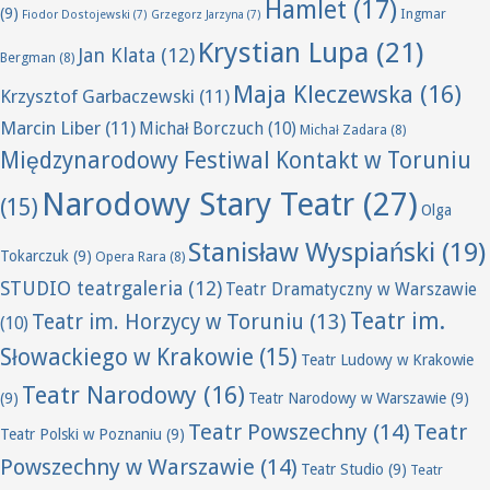
Hamlet
(17)
(9)
Ingmar
Fiodor Dostojewski
(7)
Grzegorz Jarzyna
(7)
Krystian Lupa
(21)
Jan Klata
(12)
Bergman
(8)
Maja Kleczewska
(16)
Krzysztof Garbaczewski
(11)
Marcin Liber
(11)
Michał Borczuch
(10)
Michał Zadara
(8)
Międzynarodowy Festiwal Kontakt w Toruniu
Narodowy Stary Teatr
(27)
(15)
Olga
Stanisław Wyspiański
(19)
Tokarczuk
(9)
Opera Rara
(8)
STUDIO teatrgaleria
(12)
Teatr Dramatyczny w Warszawie
Teatr im.
Teatr im. Horzycy w Toruniu
(13)
(10)
Słowackiego w Krakowie
(15)
Teatr Ludowy w Krakowie
Teatr Narodowy
(16)
(9)
Teatr Narodowy w Warszawie
(9)
Teatr Powszechny
(14)
Teatr
Teatr Polski w Poznaniu
(9)
Powszechny w Warszawie
(14)
Teatr Studio
(9)
Teatr