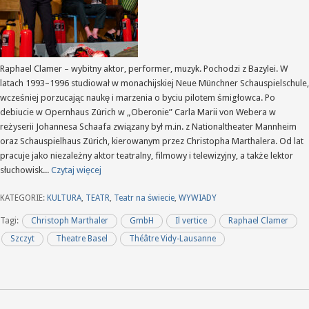
Raphael Clamer – wybitny aktor, performer, muzyk. Pochodzi z Bazylei. W
latach 1993–1996 studiował w monachijskiej Neue Münchner Schauspielschule,
wcześniej porzucając naukę i marzenia o byciu pilotem śmigłowca. Po
debiucie w Opernhaus Zürich w „Oberonie” Carla Marii von Webera w
reżyserii Johannesa Schaafa związany był m.in. z Nationaltheater Mannheim
oraz Schauspielhaus Zürich, kierowanym przez Christopha Marthalera. Od lat
pracuje jako niezależny aktor teatralny, filmowy i telewizyjny, a także lektor
słuchowisk...
Czytaj więcej
KATEGORIE:
KULTURA
,
TEATR
,
Teatr na świecie
,
WYWIADY
Tagi:
Christoph Marthaler
GmbH
Il vertice
Raphael Clamer
Szczyt
Theatre Basel
Théâtre Vidy-Lausanne