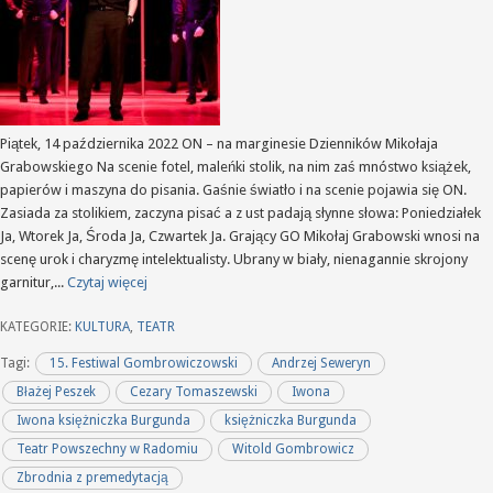
Piątek, 14 października 2022 ON – na marginesie Dzienników Mikołaja
Grabowskiego Na scenie fotel, maleńki stolik, na nim zaś mnóstwo książek,
papierów i maszyna do pisania. Gaśnie światło i na scenie pojawia się ON.
Zasiada za stolikiem, zaczyna pisać a z ust padają słynne słowa: Poniedziałek
Ja, Wtorek Ja, Środa Ja, Czwartek Ja. Grający GO Mikołaj Grabowski wnosi na
scenę urok i charyzmę intelektualisty. Ubrany w biały, nienagannie skrojony
garnitur,...
Czytaj więcej
KATEGORIE:
KULTURA
,
TEATR
Tagi:
15. Festiwal Gombrowiczowski
Andrzej Seweryn
Błażej Peszek
Cezary Tomaszewski
Iwona
Iwona księżniczka Burgunda
księżniczka Burgunda
Teatr Powszechny w Radomiu
Witold Gombrowicz
Zbrodnia z premedytacją