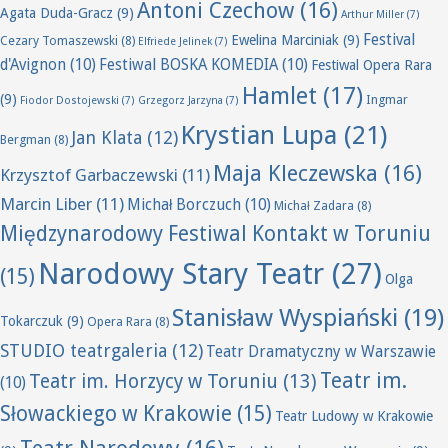
Antoni Czechow
(16)
Agata Duda-Gracz
(9)
Arthur Miller
(7)
Festival
Ewelina Marciniak
(9)
Cezary Tomaszewski
(8)
Elfriede Jelinek
(7)
d'Avignon
(10)
Festiwal BOSKA KOMEDIA
(10)
Festiwal Opera Rara
Hamlet
(17)
(9)
Ingmar
Fiodor Dostojewski
(7)
Grzegorz Jarzyna
(7)
Krystian Lupa
(21)
Jan Klata
(12)
Bergman
(8)
Maja Kleczewska
(16)
Krzysztof Garbaczewski
(11)
Marcin Liber
(11)
Michał Borczuch
(10)
Michał Zadara
(8)
Międzynarodowy Festiwal Kontakt w Toruniu
Narodowy Stary Teatr
(27)
(15)
Olga
Stanisław Wyspiański
(19)
Tokarczuk
(9)
Opera Rara
(8)
STUDIO teatrgaleria
(12)
Teatr Dramatyczny w Warszawie
Teatr im.
Teatr im. Horzycy w Toruniu
(13)
(10)
Słowackiego w Krakowie
(15)
Teatr Ludowy w Krakowie