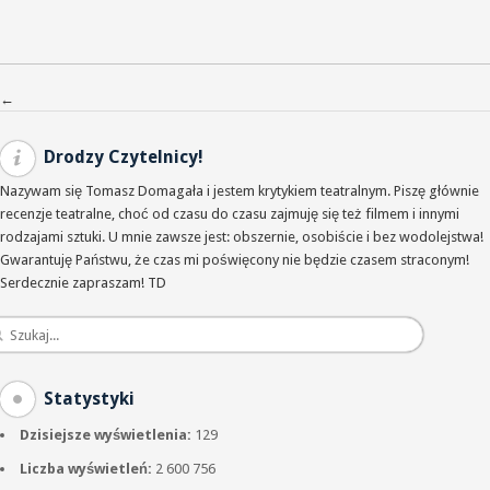
Nawigacja po wpisach
←
Drodzy Czytelnicy!
Nazywam się Tomasz Domagała i jestem krytykiem teatralnym. Piszę głównie
recenzje teatralne, choć od czasu do czasu zajmuję się też filmem i innymi
rodzajami sztuki. U mnie zawsze jest: obszernie, osobiście i bez wodolejstwa!
Gwarantuję Państwu, że czas mi poświęcony nie będzie czasem straconym!
Serdecznie zapraszam! TD
Statystyki
Dzisiejsze wyświetlenia:
129
Liczba wyświetleń:
2 600 756