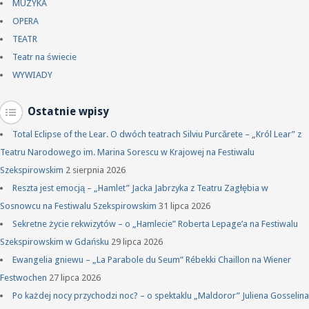
MUZYKA
OPERA
TEATR
Teatr na świecie
WYWIADY
Ostatnie wpisy
Total Eclipse of the Lear. O dwóch teatrach Silviu Purcărete – „Król Lear” z
Teatru Narodowego im. Marina Sorescu w Krajowej na Festiwalu
Szekspirowskim
2 sierpnia 2026
Reszta jest emocją – „Hamlet” Jacka Jabrzyka z Teatru Zagłębia w
Sosnowcu na Festiwalu Szekspirowskim
31 lipca 2026
Sekretne życie rekwizytów – o „Hamlecie” Roberta Lepage’a na Festiwalu
Szekspirowskim w Gdańsku
29 lipca 2026
Ewangelia gniewu – „La Parabole du Seum” Rébekki Chaillon na Wiener
Festwochen
27 lipca 2026
Po każdej nocy przychodzi noc? – o spektaklu „Maldoror” Juliena Gosselina