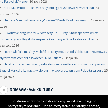
na Festival d’Avignon
20 lipca 2026
Ucieczka w noc – „Eks” von Mayenburga/Tyszkiewicza w Ateneum
23
czerwca 2026
Tomasz Mann w kostnicy – „Ojczyzna” Pawła Pawlikowskiego
12 czerwca
2026
I skończyć przyjdzie mi w rozpaczy – o „Burzy” Shakespeare’a w reż.
Richarda Eyre w Royal Shakespeare Company w Stratford-upon-Avon
7
czerwca 2026
Teraz właśnie musimy znaleźć to, co ty możesz od siebie dać – rozmowa z
dyrektorem Wiener Festwochen, Milo Rauem
29 maja 2026
Trzeba poznać ciemność, żeby dostrzec światło – rozmowa z reżyserem
świateł Marcello Lumacą, wieloletnim współpracownikiem Roberta Wilsona
25
maja 2026
DOMAGAŁAsieKULTURY
Ta strona korzysta z ciasteczek aby świadczyć usługi na
najwyższym poziomie. Dalsze korzystanie ze strony oznacza,