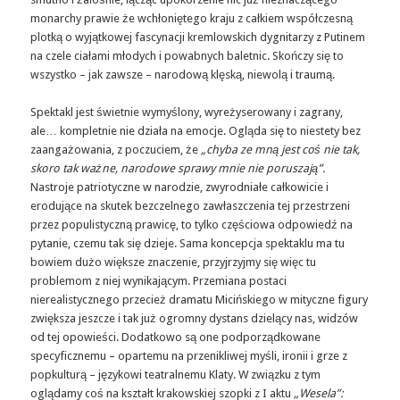
monarchy prawie że wchłoniętego kraju z całkiem współczesną
plotką o wyjątkowej fascynacji kremlowskich dygnitarzy z Putinem
na czele ciałami młodych i powabnych baletnic. Skończy się to
wszystko – jak zawsze – narodową klęską, niewolą i traumą.
Spektakl jest świetnie wymyślony, wyreżyserowany i zagrany,
ale… kompletnie nie działa na emocje. Ogląda się to niestety bez
zaangażowania, z poczuciem, że
„chyba ze mną jest coś nie tak,
skoro tak ważne, narodowe sprawy mnie nie poruszają”.
Nastroje patriotyczne w narodzie, zwyrodniałe całkowicie i
erodujące na skutek bezczelnego zawłaszczenia tej przestrzeni
przez populistyczną prawicę, to tylko częściowa odpowiedź na
pytanie, czemu tak się dzieje. Sama koncepcja spektaklu ma tu
bowiem dużo większe znaczenie, przyjrzyjmy się więc tu
problemom z niej wynikającym. Przemiana postaci
nierealistycznego przecież dramatu Micińskiego w mityczne figury
zwiększa jeszcze i tak już ogromny dystans dzielący nas, widzów
od tej opowieści. Dodatkowo są one podporządkowane
specyficznemu – opartemu na przenikliwej myśli, ironii i grze z
popkulturą – językowi teatralnemu Klaty. W związku z tym
oglądamy coś na kształt krakowskiej szopki z I aktu
„Wesela”: