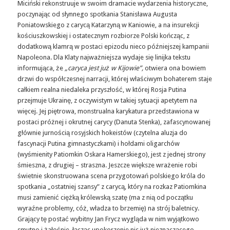
Miciński rekonstruuje w swoim dramacie wydarzenia historyczne,
poczynając od słynnego spotkania Stanisława Augusta
Poniatowskiego z carycą Katarzyną w Kaniowie, a na insurekcji
kościuszkowskiej i ostatecznym rozbiorze Polski kończąc, z
dodatkową klamrą w postaci epizodu nieco późniejszej kampanii
Napoleona. Dla Klaty najważniejsza wydaje się linijka tekstu
informująca, że
„caryca jest już w Kijowie”,
otwiera ona bowiem
drzwi do współczesnej narracji, której właściwym bohaterem staje
całkiem realna niedaleka przyszłość, w której Rosja Putina
przejmuje Ukrainę, z oczywistym w takiej sytuacji apetytem na
więcej. Jej piętrowa, monstrualna karykatura przedstawiona w
postaci próżnej i okrutnej carycy (Danuta Stenka), zafascynowanej
głównie jurnością rosyjskich hokeistów (czytelna aluzja do
fascynacji Putina gimnastyczkami) i hołdami oligarchów
(wyśmienity Patiomkin Oskara Hamerskiego), jest z jednej strony
śmieszna, z drugiej – straszna. Jeszcze większe wrażenie robi
świetnie skonstruowana scena przygotowań polskiego króla do
spotkania „ostatniej szansy” z carycą, który na rozkaz Patiomkina
musi zamienić ciężką królewską szatę (ma z nią od początku
wyraźne problemy, cóż, władza to brzemię) na strój baletnicy.
Grający tę postać wybitny Jan Frycz wygląda w nim wyjątkowo
smutno i żałośnie, łącząc upokorzenie nic już nieznaczącego