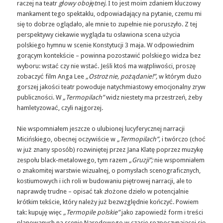
raczej na teatr
głowy obojętnej
. I to jest moim zdaniem kluczowy
mankament tego spektaklu, odpowiadający na pytanie, czemu mi
się to dobrze oglądało, ale mnie to zupełnie nie poruszyło. Z tej
perspektywy ciekawie wygląda tu osławiona scena użycia
polskiego hymnu w scenie Konstytucji 3 maja. W odpowiednim
gorącym kontekście – powinna pozostawić polskiego widza bez
wyboru: wstać czy nie wstać. Jeśli ktoś ma wątpliwości, proszę
zobaczyć film Anga Lee
„Ostrożnie, pożądanie!”,
w którym dużo
gorszej jakości teatr powoduje natychmiastowy emocjonalny zryw
publiczności. W
„Termopilach”
widz niestety ma przestrzeń, żeby
hamletyzować, czyli najgorzej.
Nie wspomniałem jeszcze o ulubionej lucyferycznej narracji
Micińskiego, obecnej oczywiście w
„Termopilach”,
i twórczo (choć
w już znany sposób) rozwiniętej przez Jana Klatę poprzez muzykę
zespołu black-metalowego, tym razem
„Gruzji”;
nie wspomniałem
o znakomitej warstwie wizualnej, o pomysłach scenograficznych,
kostiumowych i ich roli w budowaniu piętrowej narracji, ale to
naprawdę trudne – opisać tak złożone dzieło w potencjalnie
krótkim tekście, który należy już bezwzględnie kończyć. Powiem
tak: kupuję więc
„Termopile polskie”
jako zapowiedź form i treści
planowanych na scenie Narodowego w czasie rozpoczynającej się