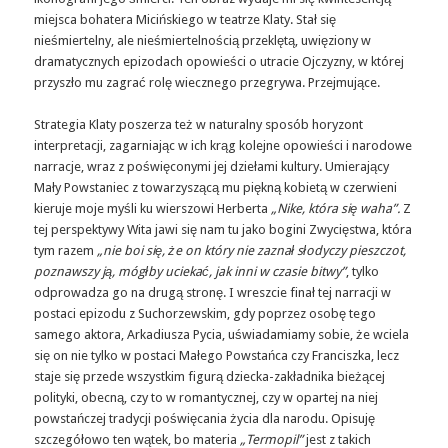
miejsca bohatera Micińskiego w teatrze Klaty. Stał się
nieśmiertelny, ale nieśmiertelnością przeklętą, uwięziony w
dramatycznych epizodach opowieści o utracie Ojczyzny, w której
przyszło mu zagrać rolę wiecznego przegrywa. Przejmujące.
Strategia Klaty poszerza też w naturalny sposób horyzont
interpretacji, zagarniając w ich krąg kolejne opowieści i narodowe
narracje, wraz z poświęconymi jej dziełami kultury. Umierający
Mały Powstaniec z towarzyszącą mu piękną kobietą w czerwieni
kieruje moje myśli ku wierszowi Herberta
„Nike, która się waha”.
Z
tej perspektywy Wita jawi się nam tu jako bogini Zwycięstwa, która
tym razem
„nie boi się, że on który nie zaznał słodyczy pieszczot,
poznawszy ją, mógłby uciekać, jak inni w czasie bitwy”
, tylko
odprowadza go na drugą stronę. I wreszcie finał tej narracji w
postaci epizodu z Suchorzewskim, gdy poprzez osobę tego
samego aktora, Arkadiusza Pycia, uświadamiamy sobie, że wciela
się on nie tylko w postaci Małego Powstańca czy Franciszka, lecz
staje się przede wszystkim figurą dziecka-zakładnika bieżącej
polityki, obecną, czy to w romantycznej, czy w opartej na niej
powstańczej tradycji poświęcania życia dla narodu. Opisuję
szczegółowo ten wątek, bo materia
„Termopil”
jest z takich