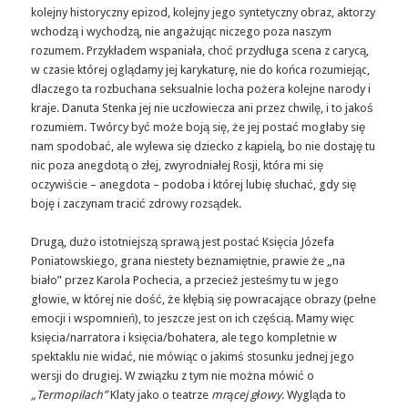
kolejny historyczny epizod, kolejny jego syntetyczny obraz, aktorzy
wchodzą i wychodzą, nie angażując niczego poza naszym
rozumem. Przykładem wspaniała, choć przydługa scena z carycą,
w czasie której oglądamy jej karykaturę, nie do końca rozumiejąc,
dlaczego ta rozbuchana seksualnie locha pożera kolejne narody i
kraje. Danuta Stenka jej nie uczłowiecza ani przez chwilę, i to jakoś
rozumiem. Twórcy być może boją się, że jej postać mogłaby się
nam spodobać, ale wylewa się dziecko z kąpielą, bo nie dostaję tu
nic poza anegdotą o złej, zwyrodniałej Rosji, która mi się
oczywiście – anegdota – podoba i której lubię słuchać, gdy się
boję i zaczynam tracić zdrowy rozsądek.
Drugą, dużo istotniejszą sprawą jest postać Księcia Józefa
Poniatowskiego, grana niestety beznamiętnie, prawie że „na
biało” przez Karola Pochecia, a przecież jesteśmy tu w jego
głowie, w której nie dość, że kłębią się powracające obrazy (pełne
emocji i wspomnień), to jeszcze jest on ich częścią. Mamy więc
księcia/narratora i księcia/bohatera, ale tego kompletnie w
spektaklu nie widać, nie mówiąc o jakimś stosunku jednej jego
wersji do drugiej. W związku z tym nie można mówić o
„Termopilach”
Klaty jako o teatrze
mrącej głowy
. Wygląda to