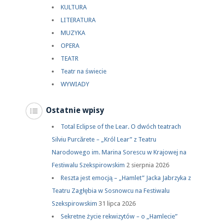
KULTURA
LITERATURA
MUZYKA
OPERA
TEATR
Teatr na świecie
WYWIADY
Ostatnie wpisy
Total Eclipse of the Lear. O dwóch teatrach
Silviu Purcărete – „Król Lear” z Teatru
Narodowego im. Marina Sorescu w Krajowej na
Festiwalu Szekspirowskim
2 sierpnia 2026
Reszta jest emocją – „Hamlet” Jacka Jabrzyka z
Teatru Zagłębia w Sosnowcu na Festiwalu
Szekspirowskim
31 lipca 2026
Sekretne życie rekwizytów – o „Hamlecie”