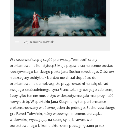
Zdj. Karolina Jóźwiak
W czasie wieńczącej część pierwszą „Termopil” sceny
proklamowania Konstytucji 3 Maja pojawia się na scenie postać
rzeczywistego kaliskiego posła Jana Suchorzewskiego. Otóż ów
nieszczęsny polityk tak bardzo nie chciał dopuścić do
proklamowania demokracji, że przyprowadził na salę obrad
swojego sześcioletniego syna Franciszka i groził jego zabiciem,
żeby tylko ten nie musiał żyć w despotyzmie, jaki miał przynieść
nowy ustrój. W spektaklu Jana Klaty mamy ten performance
zrekonstruowany właściwie jeden do jednego, Suchorzewskiego
gra Paweł Tołwiński, który w pewnym momencie urządza
widowisko, wyciągając na scenę syna, brawurowo
portretowanego kilkoma aktorskimi pociągnięciami przez