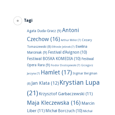
Tagi
Antoni
Agata Duda-Gracz
(9)
Czechow
(16)
Cezary
Arthur Miller
(7)
Ewelina
Tomaszewski
(8)
Elfriede Jelinek
(7)
Festival d'Avignon
(10)
Marciniak
(9)
Festiwal BOSKA KOMEDIA
(10)
Festiwal
Opera Rara
(9)
Fiodor Dostojewski
(7)
Grzegorz
Hamlet
(17)
Ingmar Bergman
Jarzyna
(7)
Krystian Lupa
Jan Klata
(12)
(8)
(21)
Krzysztof Garbaczewski
(11)
Maja Kleczewska
(16)
Marcin
Liber
(11)
Michał Borczuch
(10)
Michał