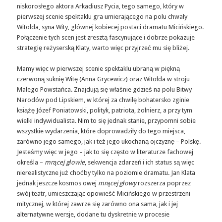
niskorosłego aktora Arkadiusz Pycia, tego samego, który w
pierwszej scenie spektaklu gra umierającego na polu chwały
Witołda, syna Wity, głównej kobiecej postaci dramatu Micińskiego.
Połączenie tych scen jest zresztą fascynujące i dobrze pokazuje
strategię reżyserską Klaty, warto więc przyjrzeć mu się bliżej.
Mamy więc w pierwszej scenie spektaklu ubraną w piękną
czerwoną suknię Witę (Anna Grycewicz) oraz Witołda w stroju
Małego Powstańca. Znajdują się właśnie gdzieś na polu Bitwy
Narodów pod Lipskiem, w której za chwilę bohatersko zginie
książę Józef Poniatowski, polityk, patriota, żołnierz, a przy tym
wielki indywidualista. Nim to się jednak stanie, przypomni sobie
wszystkie wydarzenia, które doprowadziły do tego miejsca,
zarówno jego samego, jak i też jego ukochaną ojczyznę – Polskę.
Jesteśmy więc w jego – jak to się często w literaturze fachowej
określa –
mrącej głowie
, sekwencja zdarzeń i ich status są więc
nierealistyczne już choćby tylko na poziomie dramatu. Jan Klata
jednak jeszcze kosmos owej
mrącej głowy
rozszerza poprzez
swój teatr, umieszczając opowieść Micińskiego w przestrzeni
mitycznej, w której zawrze się zarówno ona sama, jak i jej
alternatywne wersje, dodane tu dyskretnie w procesie