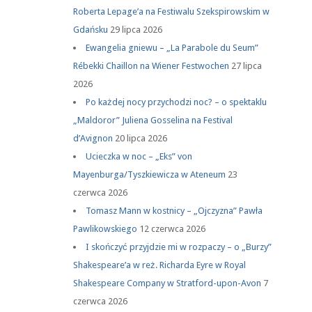
Roberta Lepage’a na Festiwalu Szekspirowskim w
Gdańsku
29 lipca 2026
Ewangelia gniewu – „La Parabole du Seum”
Rébekki Chaillon na Wiener Festwochen
27 lipca
2026
Po każdej nocy przychodzi noc? – o spektaklu
„Maldoror” Juliena Gosselina na Festival
d’Avignon
20 lipca 2026
Ucieczka w noc – „Eks” von
Mayenburga/Tyszkiewicza w Ateneum
23
czerwca 2026
Tomasz Mann w kostnicy – „Ojczyzna” Pawła
Pawlikowskiego
12 czerwca 2026
I skończyć przyjdzie mi w rozpaczy – o „Burzy”
Shakespeare’a w reż. Richarda Eyre w Royal
Shakespeare Company w Stratford-upon-Avon
7
czerwca 2026