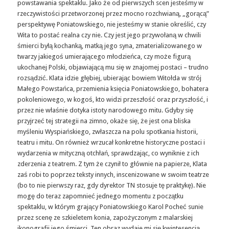
powstawania spektaklu. Jako że od pierwszych scen jesteśmy w
rzeczywistości przetworzonej przez mocno rozchwianą, „gorącą”
perspektywę Poniatowskiego, nie jesteśmy w stanie określić, czy
Wita to postać realna czy nie. Czy jest jego przywołaną w chwili
śmierci byłą kochanką, matką jego syna, zmaterializowanego w
twarzy jakiegoś umierającego młodzieńca, czy może figurą
ukochanej Polski, objawiającą mu się w znajomej postaci – trudno
rozsądzić. Klata idzie głębiej, ubierając bowiem Witołda w strój
Małego Powstańca, przemienia księcia Poniatowskiego, bohatera
pokoleniowego, w kogoś, kto widzi przeszłość oraz przyszłość, i
przez nie właśnie dotyka istoty narodowego mitu. Gdyby się
przyjrzeć tej strategii na zimno, okaże się, że jest ona bliska
myśleniu Wyspiańskiego, zwłaszcza na polu spotkania historii,
teatru i mitu. On również wrzucał konkretne historyczne postaci i
wydarzenia w mityczną otchłań, sprawdzając, co wyniknie z ich
zderzenia z teatrem. Z tym że czynił to głównie na papierze, Klata
zaś robi to poprzez teksty innych, inscenizowane w swoim teatrze
(bo to nie pierwszy raz, gdy dyrektor TN stosuje tę praktykę). Nie
mogę do teraz zapomnieć jednego momentu z początku
spektaklu, w którym grający Poniatowskiego Karol Pocheć sunie
przez scenę ze szkieletem konia, zapożyczonym z malarskiej
ikonografii jego śmierci. Ten obraz wydaje mi się kwintesencją