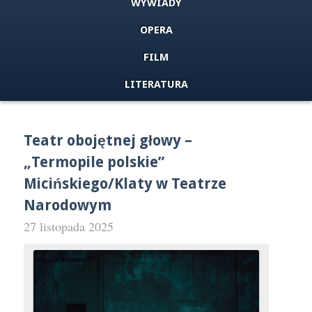
WYWIADY
OPERA
FILM
LITERATURA
Teatr obojętnej głowy –
„Termopile polskie”
Micińskiego/Klaty w Teatrze
Narodowym
27 listopada 2025