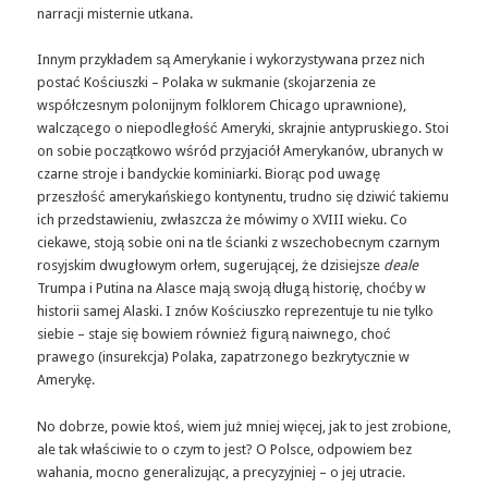
narracji misternie utkana.
Innym przykładem są Amerykanie i wykorzystywana przez nich
postać Kościuszki – Polaka w sukmanie (skojarzenia ze
współczesnym polonijnym folklorem Chicago uprawnione),
walczącego o niepodległość Ameryki, skrajnie antypruskiego. Stoi
on sobie początkowo wśród przyjaciół Amerykanów, ubranych w
czarne stroje i bandyckie kominiarki. Biorąc pod uwagę
przeszłość amerykańskiego kontynentu, trudno się dziwić takiemu
ich przedstawieniu, zwłaszcza że mówimy o XVIII wieku. Co
ciekawe, stoją sobie oni na tle ścianki z wszechobecnym czarnym
rosyjskim dwugłowym orłem, sugerującej, że dzisiejsze
deale
Trumpa i Putina na Alasce mają swoją długą historię, choćby w
historii samej Alaski. I znów Kościuszko reprezentuje tu nie tylko
siebie – staje się bowiem również figurą naiwnego, choć
prawego (insurekcja) Polaka, zapatrzonego bezkrytycznie w
Amerykę.
No dobrze, powie ktoś, wiem już mniej więcej, jak to jest zrobione,
ale tak właściwie to o czym to jest? O Polsce, odpowiem bez
wahania, mocno generalizując, a precyzyjniej – o jej utracie.