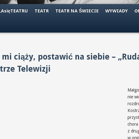
AsięTEATRU
TEATR
TEATR NA ŚWIECIE
WYWIADY
O
 mi ciąży, postawić na siebie – „Ru
rze Telewizji
Małgo
nie wi
rozdr
Kostr
przys
chora 
z drug
w oni