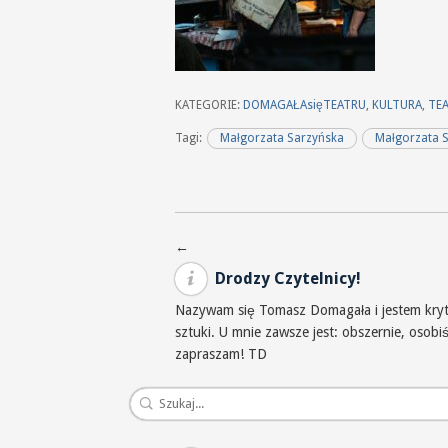
KATEGORIE:
DOMAGAŁAsięTEATRU
,
KULTURA
,
TE
Tagi:
Małgorzata Sarzyńska
Małgorzata S
Nawigacja po wpisach
←
Drodzy Czytelnicy!
Nazywam się Tomasz Domagała i jestem krytyk
sztuki. U mnie zawsze jest: obszernie, osob
zapraszam! TD