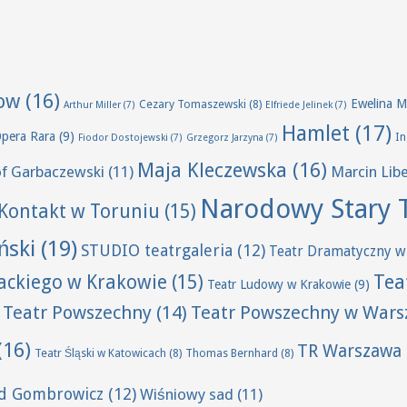
ow
(16)
Ewelina M
Cezary Tomaszewski
(8)
Arthur Miller
(7)
Elfriede Jelinek
(7)
Hamlet
(17)
Opera Rara
(9)
I
Fiodor Dostojewski
(7)
Grzegorz Jarzyna
(7)
Maja Kleczewska
(16)
of Garbaczewski
(11)
Marcin Lib
Narodowy Stary 
Kontakt w Toruniu
(15)
ński
(19)
STUDIO teatrgaleria
(12)
Teatr Dramatyczny w
Tea
wackiego w Krakowie
(15)
Teatr Ludowy w Krakowie
(9)
Teatr Powszechny
(14)
Teatr Powszechny w Wars
(16)
TR Warszawa
Teatr Śląski w Katowicach
(8)
Thomas Bernhard
(8)
ld Gombrowicz
(12)
Wiśniowy sad
(11)