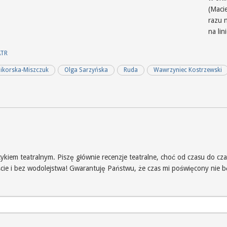
(Macie
razu 
na lin
ATR
ikorska-Miszczuk
Olga Sarzyńska
Ruda
Wawrzyniec Kostrzewski
iem teatralnym. Piszę głównie recenzje teatralne, choć od czasu do czas
iście i bez wodolejstwa! Gwarantuję Państwu, że czas mi poświęcony nie 