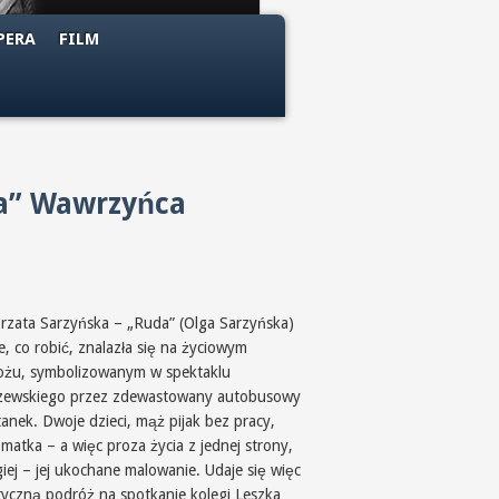
PERA
FILM
da” Wawrzyńca
rzata Sarzyńska – „Ruda” (Olga Sarzyńska)
e, co robić, znalazła się na życiowym
ożu, symbolizowanym w spektaklu
zewskiego przez zdewastowany autobusowy
tanek. Dwoje dzieci, mąż pijak bez pracy,
matka – a więc proza życia z jednej strony,
iej – jej ukochane malowanie. Udaje się więc
ryczną podróż na spotkanie kolegi Leszka