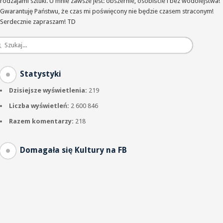
rodzajami sztuki. U mnie zawsze jest: obszernie, osobiście i bez wodolejstwa!
Gwarantuję Państwu, że czas mi poświęcony nie będzie czasem straconym!
Serdecznie zapraszam! TD
Statystyki
Dzisiejsze wyświetlenia:
219
Liczba wyświetleń:
2 600 846
Razem komentarzy:
218
Domagała się Kultury na FB