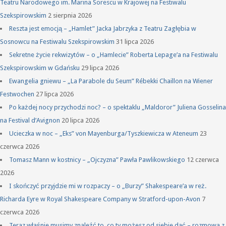
Teatru Narodowego im. Marina Sorescu w Krajowej na Festiwalu
Szekspirowskim
2 sierpnia 2026
Reszta jest emocją – „Hamlet” Jacka Jabrzyka z Teatru Zagłębia w
Sosnowcu na Festiwalu Szekspirowskim
31 lipca 2026
Sekretne życie rekwizytów – o „Hamlecie” Roberta Lepage’a na Festiwalu
Szekspirowskim w Gdańsku
29 lipca 2026
Ewangelia gniewu – „La Parabole du Seum” Rébekki Chaillon na Wiener
Festwochen
27 lipca 2026
Po każdej nocy przychodzi noc? – o spektaklu „Maldoror” Juliena Gosselina
na Festival d’Avignon
20 lipca 2026
Ucieczka w noc – „Eks” von Mayenburga/Tyszkiewicza w Ateneum
23
czerwca 2026
Tomasz Mann w kostnicy – „Ojczyzna” Pawła Pawlikowskiego
12 czerwca
2026
I skończyć przyjdzie mi w rozpaczy – o „Burzy” Shakespeare’a w reż.
Richarda Eyre w Royal Shakespeare Company w Stratford-upon-Avon
7
czerwca 2026
Teraz właśnie musimy znaleźć to, co ty możesz od siebie dać – rozmowa z