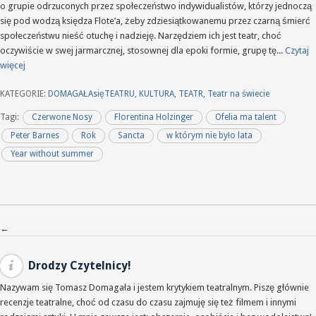
o grupie odrzuconych przez społeczeństwo indywidualistów, którzy jednoczą
się pod wodzą księdza Flote’a, żeby zdziesiątkowanemu przez czarną śmierć
społeczeństwu nieść otuchę i nadzieję. Narzędziem ich jest teatr, choć
oczywiście w swej jarmarcznej, stosownej dla epoki formie, grupę tę...
Czytaj
więcej
KATEGORIE:
DOMAGAŁAsięTEATRU
,
KULTURA
,
TEATR
,
Teatr na świecie
Tagi:
Czerwone Nosy
Florentina Holzinger
Ofelia ma talent
Peter Barnes
Rok
Sancta
w którym nie było lata
Year without summer
Nawigacja po wpisach
←
Drodzy Czytelnicy!
Nazywam się Tomasz Domagała i jestem krytykiem teatralnym. Piszę głównie
recenzje teatralne, choć od czasu do czasu zajmuję się też filmem i innymi