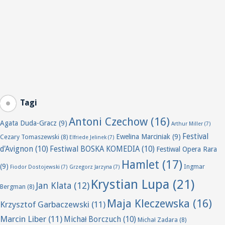
Tagi
Antoni Czechow
(16)
Agata Duda-Gracz
(9)
Arthur Miller
(7)
Festival
Ewelina Marciniak
(9)
Cezary Tomaszewski
(8)
Elfriede Jelinek
(7)
d'Avignon
(10)
Festiwal BOSKA KOMEDIA
(10)
Festiwal Opera Rara
Hamlet
(17)
(9)
Ingmar
Fiodor Dostojewski
(7)
Grzegorz Jarzyna
(7)
Krystian Lupa
(21)
Jan Klata
(12)
Bergman
(8)
Maja Kleczewska
(16)
Krzysztof Garbaczewski
(11)
Marcin Liber
(11)
Michał Borczuch
(10)
Michał Zadara
(8)