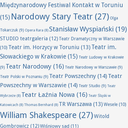
Międzynarodowy Festiwal Kontakt w Toruniu
Narodowy Stary Teatr
(27)
(15)
Olga
Stanisław Wyspiański
(19)
Tokarczuk
(9)
Opera Rara
(8)
STUDIO teatrgaleria
(12)
Teatr Dramatyczny w Warszawie
Teatr im.
Teatr im. Horzycy w Toruniu
(13)
(10)
Słowackiego w Krakowie
(15)
Teatr Ludowy w Krakowie
Teatr Narodowy
(16)
(9)
Teatr Narodowy w Warszawie
(9)
Teatr Powszechny
(14)
Teatr
Teatr Polski w Poznaniu
(9)
Powszechny w Warszawie
(14)
Teatr Studio
(9)
Teatr
Teatr Łaźnia Nowa
(16)
Wybrzeże
(8)
Teatr Śląski w
TR Warszawa
(13)
Wesele
(10)
Katowicach
(8)
Thomas Bernhard
(8)
William Shakespeare
(27)
Witold
Gombrowicz
(12)
Wiśniowy sad
(11)