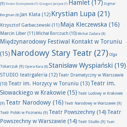
Hamlet
(17)
(9)
Ingmar
Fiodor Dostojewski
(7)
Grzegorz Jarzyna
(7)
Krystian Lupa
(21)
Jan Klata
(12)
Bergman
(8)
Maja Kleczewska
(16)
Krzysztof Garbaczewski
(11)
Marcin Liber
(11)
Michał Borczuch
(10)
Michał Zadara
(8)
Międzynarodowy Festiwal Kontakt w Toruniu
Narodowy Stary Teatr
(27)
(15)
Olga
Stanisław Wyspiański
(19)
Tokarczuk
(9)
Opera Rara
(8)
STUDIO teatrgaleria
(12)
Teatr Dramatyczny w Warszawie
Teatr im.
Teatr im. Horzycy w Toruniu
(13)
(10)
Słowackiego w Krakowie
(15)
Teatr Ludowy w Krakowie
Teatr Narodowy
(16)
(9)
Teatr Narodowy w Warszawie
(9)
Teatr Powszechny
(14)
Teatr
Teatr Polski w Poznaniu
(9)
Powszechny w Warszawie
(14)
Teatr Studio
(9)
Teatr