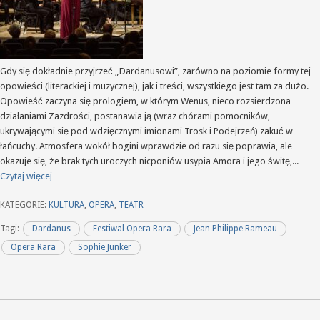
Gdy się dokładnie przyjrzeć „Dardanusowi”, zarówno na poziomie formy tej
opowieści (literackiej i muzycznej), jak i treści, wszystkiego jest tam za dużo.
Opowieść zaczyna się prologiem, w którym Wenus, nieco rozsierdzona
działaniami Zazdrości, postanawia ją (wraz chórami pomocników,
ukrywającymi się pod wdzięcznymi imionami Trosk i Podejrzeń) zakuć w
łańcuchy. Atmosfera wokół bogini wprawdzie od razu się poprawia, ale
okazuje się, że brak tych uroczych nicponiów usypia Amora i jego świtę,...
Czytaj więcej
KATEGORIE:
KULTURA
,
OPERA
,
TEATR
Tagi:
Dardanus
Festiwal Opera Rara
Jean Philippe Rameau
Opera Rara
Sophie Junker