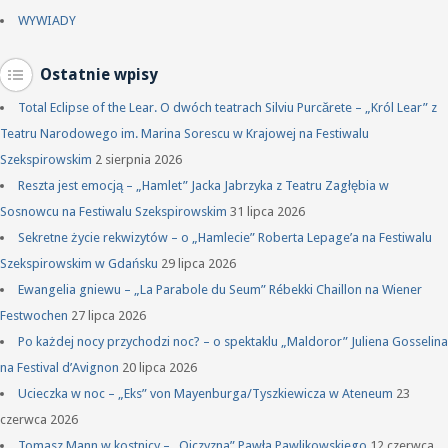
WYWIADY
Ostatnie wpisy
Total Eclipse of the Lear. O dwóch teatrach Silviu Purcărete – „Król Lear” z
Teatru Narodowego im. Marina Sorescu w Krajowej na Festiwalu
Szekspirowskim
2 sierpnia 2026
Reszta jest emocją – „Hamlet” Jacka Jabrzyka z Teatru Zagłębia w
Sosnowcu na Festiwalu Szekspirowskim
31 lipca 2026
Sekretne życie rekwizytów – o „Hamlecie” Roberta Lepage’a na Festiwalu
Szekspirowskim w Gdańsku
29 lipca 2026
Ewangelia gniewu – „La Parabole du Seum” Rébekki Chaillon na Wiener
Festwochen
27 lipca 2026
Po każdej nocy przychodzi noc? – o spektaklu „Maldoror” Juliena Gosselina
na Festival d’Avignon
20 lipca 2026
Ucieczka w noc – „Eks” von Mayenburga/Tyszkiewicza w Ateneum
23
czerwca 2026
Tomasz Mann w kostnicy – „Ojczyzna” Pawła Pawlikowskiego
12 czerwca