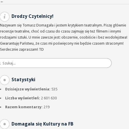
Nawigacja po wpisach
←
Drodzy Czytelnicy!
Nazywam się Tomasz Domagała i jestem krytykiem teatralnym. Piszę głównie
recenzje teatralne, choć od czasu do czasu zajmuję się też filmem i innymi
rodzajami sztuki. U mnie zawsze jest: obszernie, osobiście i bez wodolejstwa!
Gwarantuję Państwu, że czas mi poświęcony nie będzie czasem straconym!
Serdecznie zapraszam! TD
Statystyki
Dzisiejsze wyświetlenia:
535
Liczba wyświetleń:
2 601 630
Razem komentarzy:
219
Domagała się Kultury na FB