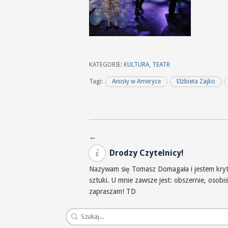
KATEGORIE:
KULTURA
,
TEATR
Tagi:
Anioły w Ameryce
Elżbieta Zajko
Nawigacja po wpisach
←
Drodzy Czytelnicy!
Nazywam się Tomasz Domagała i jestem krytyk
sztuki. U mnie zawsze jest: obszernie, osob
zapraszam! TD