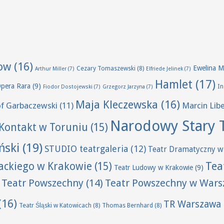
ow
(16)
Ewelina M
Cezary Tomaszewski
(8)
Arthur Miller
(7)
Elfriede Jelinek
(7)
Hamlet
(17)
Opera Rara
(9)
I
Fiodor Dostojewski
(7)
Grzegorz Jarzyna
(7)
Maja Kleczewska
(16)
of Garbaczewski
(11)
Marcin Lib
Narodowy Stary 
Kontakt w Toruniu
(15)
ński
(19)
STUDIO teatrgaleria
(12)
Teatr Dramatyczny w
Tea
wackiego w Krakowie
(15)
Teatr Ludowy w Krakowie
(9)
Teatr Powszechny
(14)
Teatr Powszechny w Wars
(16)
TR Warszawa
Teatr Śląski w Katowicach
(8)
Thomas Bernhard
(8)