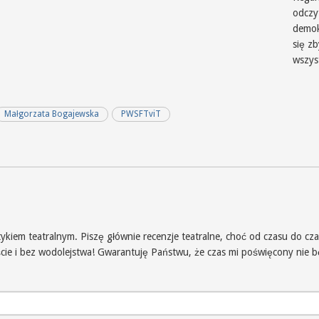
odczy
demok
się z
wszys
Małgorzata Bogajewska
PWSFTviT
iem teatralnym. Piszę głównie recenzje teatralne, choć od czasu do czas
iście i bez wodolejstwa! Gwarantuję Państwu, że czas mi poświęcony nie 