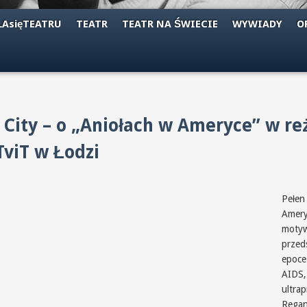
AsięTEATRU
TEATR
TEATR NA ŚWIECIE
WYWIADY
O
e City – o „Aniołach w Ameryce” w re
viT w Łodzi
Pełen
Amery
motywy
przed
epoce
AIDS,
ultra
Regan