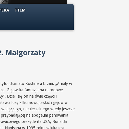
PERA
FILM
ż. Małgorzaty
 tytuł dramatu Kushnera brzmi: „Anioły w
ce. Gejowska fantazja na narodowe
”. Dzieli się on na dwie części i
stawia losy kilku nowojorskich gejów w
 szalejącego, nieuleczalnego wtedy jeszcze
 przypadającej na apogeum panowania
prawicowego prezydenta USA, Ronalda
a. Napisana w 1995 roku sztuka jest