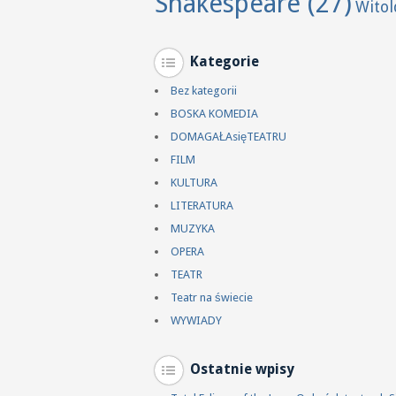
Shakespeare
(27)
Wito
Kategorie
Bez kategorii
BOSKA KOMEDIA
DOMAGAŁAsięTEATRU
FILM
KULTURA
LITERATURA
MUZYKA
OPERA
TEATR
Teatr na świecie
WYWIADY
Ostatnie wpisy