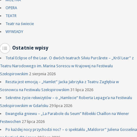
OPERA
TEATR
Teatr na świecie
WYWIADY
Ostatnie wpisy
Total Eclipse of the Lear. O dwóch teatrach Silviu Purcărete – „Król Lear” z
Teatru Narodowego im. Marina Sorescu w Krajowej na Festiwalu
Szekspirowskim
2 sierpnia 2026
Reszta jest emocją – „Hamlet” Jacka Jabrzyka z Teatru Zagłębia w
Sosnowcu na Festiwalu Szekspirowskim
31 lipca 2026
Sekretne życie rekwizytów – o „Hamlecie” Roberta Lepage’a na Festiwalu
Szekspirowskim w Gdańsku
29 lipca 2026
Ewangelia gniewu – „La Parabole du Seum” Rébekki Chaillon na Wiener
Festwochen
27 lipca 2026
Po każdej nocy przychodzi noc? – o spektaklu „Maldoror” Juliena Gosselina