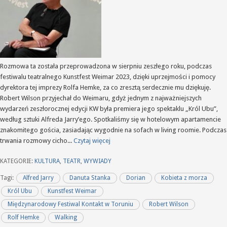
Rozmowa ta została przeprowadzona w sierpniu zeszłego roku, podczas
festiwalu teatralnego Kunstfest Weimar 2023, dzięki uprzejmości i pomocy
dyrektora tej imprezy Rolfa Hemke, za co zresztą serdecznie mu dziękuję.
Robert Wilson przyjechał do Weimaru, gdyż jednym z najważniejszych
wydarzeń zeszłorocznej edycji KW była premiera jego spektaklu „Król Ubu”,
według sztuki Alfreda Jarry’ego. Spotkaliśmy się w hotelowym apartamencie
znakomitego gościa, zasiadając wygodnie na sofach w living roomie. Podczas
trwania rozmowy cicho...
Czytaj więcej
KATEGORIE:
KULTURA
,
TEATR
,
WYWIADY
Tagi:
Alfred Jarry
Danuta Stanka
Dorian
Kobieta z morza
Król Ubu
Kunstfest Weimar
Międzynarodowy Festiwal Kontakt w Toruniu
Robert Wilson
Rolf Hemke
Walking