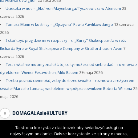
na Festival d’Avignon
20 lipca 2026
Ucieczka w noc – „Eks” von Mayenburga/Tyszkiewicza w Ateneum
23
czerwca 2026
Tomasz Mann w kostnicy – „Ojczyzna” Pawła Pawlikowskiego
12 czerwca
2026
I skończyć przyjdzie mi w rozpaczy – o „Burzy” Shakespeare’a w reż.
Richarda Eyre w Royal Shakespeare Company w Stratford-upon-Avon
7
czerwca 2026
Teraz właśnie musimy znaleźć to, co ty możesz od siebie dać – rozmowa z
dyrektorem Wiener Festwochen, Milo Rauem
29 maja 2026
Trzeba poznać ciemność, żeby dostrzec światło – rozmowa z reżyserem
świateł Marcello Lumacą, wieloletnim współpracownikiem Roberta Wilsona
25
maja 2026
DOMAGAŁAsieKULTURY
Ta strona korzysta z ciasteczek aby świadczyć usługi na
najwyższym poziomie. Dalsze korzystanie ze strony oznacza,