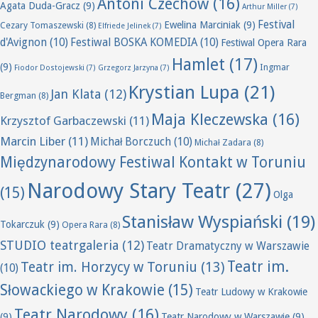
Antoni Czechow
(16)
Agata Duda-Gracz
(9)
Arthur Miller
(7)
Festival
Ewelina Marciniak
(9)
Cezary Tomaszewski
(8)
Elfriede Jelinek
(7)
d'Avignon
(10)
Festiwal BOSKA KOMEDIA
(10)
Festiwal Opera Rara
Hamlet
(17)
(9)
Ingmar
Fiodor Dostojewski
(7)
Grzegorz Jarzyna
(7)
Krystian Lupa
(21)
Jan Klata
(12)
Bergman
(8)
Maja Kleczewska
(16)
Krzysztof Garbaczewski
(11)
Marcin Liber
(11)
Michał Borczuch
(10)
Michał Zadara
(8)
Międzynarodowy Festiwal Kontakt w Toruniu
Narodowy Stary Teatr
(27)
(15)
Olga
Stanisław Wyspiański
(19)
Tokarczuk
(9)
Opera Rara
(8)
STUDIO teatrgaleria
(12)
Teatr Dramatyczny w Warszawie
Teatr im.
Teatr im. Horzycy w Toruniu
(13)
(10)
Słowackiego w Krakowie
(15)
Teatr Ludowy w Krakowie
Teatr Narodowy
(16)
(9)
Teatr Narodowy w Warszawie
(9)