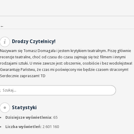
Nawigacja po wpisach
←
Drodzy Czytelnicy!
Nazywam się Tomasz Domagała i jestem krytykiem teatralnym. Piszę głównie
recenzje teatralne, choć od czasu do czasu zajmuję się też filmem i innymi
rodzajami sztuki. U mnie zawsze jest: obszernie, osobiście i bez wodolejstwa!
Gwarantuję Państwu, że czas mi poświęcony nie będzie czasem straconym!
Serdecznie zapraszam! TD
Statystyki
Dzisiejsze wyświetlenia:
65
Liczba wyświetleń:
2 601 160