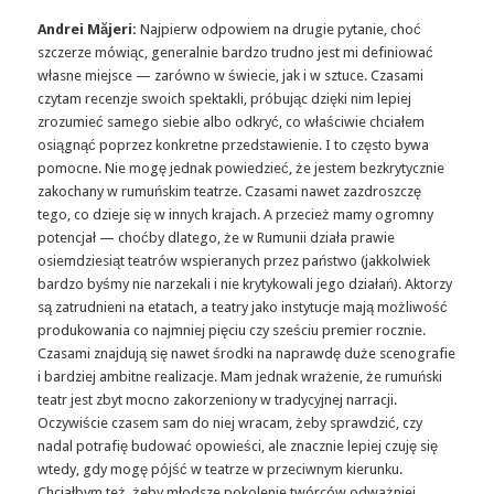
Andrei Măjeri:
Najpierw odpowiem na drugie pytanie, choć
szczerze mówiąc, generalnie bardzo trudno jest mi definiować
własne miejsce — zarówno w świecie, jak i w sztuce. Czasami
czytam recenzje swoich spektakli, próbując dzięki nim lepiej
zrozumieć samego siebie albo odkryć, co właściwie chciałem
osiągnąć poprzez konkretne przedstawienie. I to często bywa
pomocne. Nie mogę jednak powiedzieć, że jestem bezkrytycznie
zakochany w rumuńskim teatrze. Czasami nawet zazdroszczę
tego, co dzieje się w innych krajach. A przecież mamy ogromny
potencjał — choćby dlatego, że w Rumunii działa prawie
osiemdziesiąt teatrów wspieranych przez państwo (jakkolwiek
bardzo byśmy nie narzekali i nie krytykowali jego działań). Aktorzy
są zatrudnieni na etatach, a teatry jako instytucje mają możliwość
produkowania co najmniej pięciu czy sześciu premier rocznie.
Czasami znajdują się nawet środki na naprawdę duże scenografie
i bardziej ambitne realizacje. Mam jednak wrażenie, że rumuński
teatr jest zbyt mocno zakorzeniony w tradycyjnej narracji.
Oczywiście czasem sam do niej wracam, żeby sprawdzić, czy
nadal potrafię budować opowieści, ale znacznie lepiej czuję się
wtedy, gdy mogę pójść w teatrze w przeciwnym kierunku.
Chciałbym też, żeby młodsze pokolenie twórców odważniej