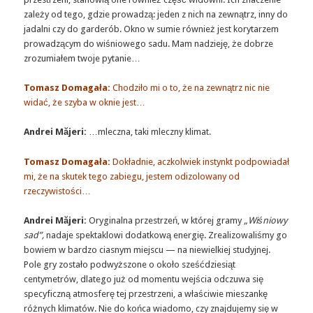
zależy od tego, gdzie prowadzą: jeden z nich na zewnątrz, inny do
jadalni czy do garderób. Okno w sumie również jest korytarzem
prowadzącym do wiśniowego sadu. Mam nadzieję, że dobrze
zrozumiałem twoje pytanie…
Tomasz Domagała:
Chodziło mi o to, że na zewnątrz nic nie
widać, że szyba w oknie jest…
Andrei Măjeri:
…mleczna, taki mleczny klimat.
Tomasz Domagała:
Dokładnie, aczkolwiek instynkt podpowiadał
mi, że na skutek tego zabiegu, jestem odizolowany od
rzeczywistości…
Andrei Măjeri:
Oryginalna przestrzeń, w której gramy
„Wiśniowy
sad”,
nadaje spektaklowi dodatkową energię. Zrealizowaliśmy go
bowiem w bardzo ciasnym miejscu — na niewielkiej studyjnej.
Pole gry zostało podwyższone o około sześćdziesiąt
centymetrów, dlatego już od momentu wejścia odczuwa się
specyficzną atmosferę tej przestrzeni, a właściwie mieszankę
różnych klimatów. Nie do końca wiadomo, czy znajdujemy się w