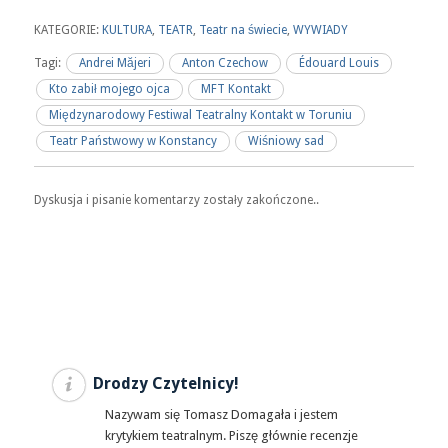
KATEGORIE:
KULTURA
,
TEATR
,
Teatr na świecie
,
WYWIADY
Tagi:
Andrei Măjeri
Anton Czechow
Édouard Louis
Kto zabił mojego ojca
MFT Kontakt
Międzynarodowy Festiwal Teatralny Kontakt w Toruniu
Teatr Państwowy w Konstancy
Wiśniowy sad
Dyskusja i pisanie komentarzy zostały zakończone..
Drodzy Czytelnicy!
Nazywam się Tomasz Domagała i jestem
krytykiem teatralnym. Piszę głównie recenzje