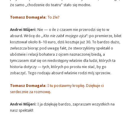
że samo „chodzenie do teatru” stało się modne.
Tomasz Domagała:
To źle?
Andrei Măjeri:
Nie — o ile z czasem nie przerodzi się to w
absurd. Wrócę do
„Kto nie zabił mojego ojca
”: po premierze, bilet
kosztował około 8–10 euro, dziś kosztuje już 30. To bardzo dużo,
zwłaszcza biorąc pod uwagę fakt, że stworzyliśmy spektakl o
ubóstwie i relacji bohatera z ojcem naznaczonej biedą, a
tymczasem stał się on niedostępny właśnie dla ludzi, których ta
historia dotyczy — tych, których po prostu nie stać, by go
zobaczyć. Tego rodzaju absurd właśnie rodzi mój sprzeciw.
Tomasz Domagała:
I tu postawmy kropkę. Dziękuje ci
serdecznie za rozmowę.
Andrei Măjeri:
I ja dziękuję bardzo, zapraszam wszystkich na
nasz spektakl!