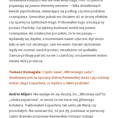
dodawania kolejnych warstw teatralnej magii, choć oczywiście
pojawiają się pewne elementy umowne —kilka dodatkowych
kwestii Jepichodowa, otwierające się podłogi czy inne podobne
rozwiązania. Generalnie jednak nie chciałem iść w stronę efektów
czy opartej na symbolach magii. Próbowałem tego zresztą przy
postaci Charlotty. Zaczęliśmy budować wokół niej pewne
rozwiązania, ale ostatecznie poczułem, że tu nie pasują —
wydawały się zbędne, a momentami nawet sztuczne. Być może
było w tym coś okrutnego, sam nie wiem. Staram się bowiem
nigdy nie oceniać swoich postaci, niezależnie od spektaklu.
Zawsze próbuję patrzeć na nie z czułością i zrozumieniem wobec
świata, który je otacza
Tomasz Domagała:
Często świat
„Wiśniowego sadu”
zbudowany jest na opozycji dobrej Raniewskiej (wraz z jej rodziną)
wobec złego Łopachina, co myślisz o takim podziale?
Andrei Măjeri:
Nie wydaje mi się słuszny, bo
„Wiśniowy sad”
to
„sztuka pejzażowa”, w sensie że nie ma w niej głównego
bohatera. Traktowałem Łopachina, tak samo jak Warię czy
pozostałych. Nie uważam też, że jest zły, ponieważ w pierwszej
części dramatu proponuje Raniewskiej różnego rodzaju