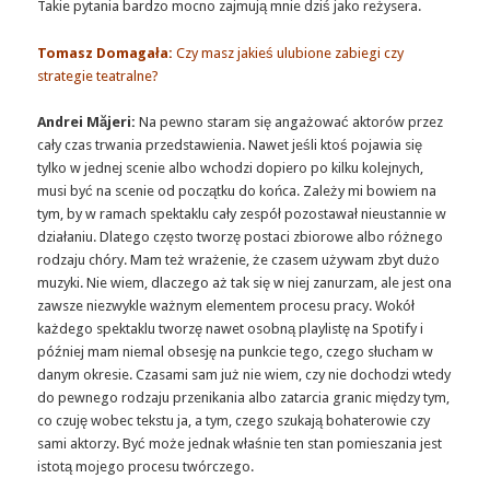
Takie pytania bardzo mocno zajmują mnie dziś jako reżysera.
Tomasz Domagała:
Czy masz jakieś ulubione zabiegi czy
strategie teatralne?
Andrei Măjeri:
Na pewno staram się angażować aktorów przez
cały czas trwania przedstawienia. Nawet jeśli ktoś pojawia się
tylko w jednej scenie albo wchodzi dopiero po kilku kolejnych,
musi być na scenie od początku do końca. Zależy mi bowiem na
tym, by w ramach spektaklu cały zespół pozostawał nieustannie w
działaniu. Dlatego często tworzę postaci zbiorowe albo różnego
rodzaju chóry. Mam też wrażenie, że czasem używam zbyt dużo
muzyki. Nie wiem, dlaczego aż tak się w niej zanurzam, ale jest ona
zawsze niezwykle ważnym elementem procesu pracy. Wokół
każdego spektaklu tworzę nawet osobną playlistę na Spotify i
później mam niemal obsesję na punkcie tego, czego słucham w
danym okresie. Czasami sam już nie wiem, czy nie dochodzi wtedy
do pewnego rodzaju przenikania albo zatarcia granic między tym,
co czuję wobec tekstu ja, a tym, czego szukają bohaterowie czy
sami aktorzy. Być może jednak właśnie ten stan pomieszania jest
istotą mojego procesu twórczego.