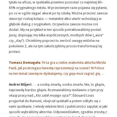
tytułu na afiszu, w spektaklu powinno pozostać co najmniej 80–
85% oryginalnego tekstu. W przeciwnym razie pojawia się pytanie,
po co w ogóle sięgać akurat po tę sztukę. Można przecież zawsze
stworzyć rodzaj kolażu — metatekst albo utwór wchodzący w
głęboki dialog z oryginałem. Oczywiście zawsze można coś
dodać. My na przykład w ten sposób potraktowaliśmy postać
Jaszy, dopisując mu kilka współczesnych, modnych słów („aura”
czy „slay”). Chcieliśmy poprzez to zwrócić uwagę widzów na
pokolenie Z, ale na tym zakończyliśmy proces transformacji tej
postaci.
Tomasz Domagała:
Firsa gra u ciebie znakomita aktorka Mirela
Pană. Jak postrzegasz kwestię reprezentacji na scenie? W Polsce
na ten temat zawzięcie dyskutujemy, czy geja musi zagrać gej…
Andrei Măjeri:
… a osobę zmarłą, osoba zmarła. Nie, to głupie,
naprawdę bardzo głupie. Rozmawialiśmy niedawno o tym przy
okazji pracy nad
„Kto zabił mojego ojca?”.
Édouard Louis
przyjechał do Rumunii, obejrzał spektakl a potem odbyło się z
nami spotkanie. I wtedy właśnie ktoś z publiczności zapytał, w jaki
sposób wybraliśmy aktorów. Odpowiedziałem, zgodnie zresztą z