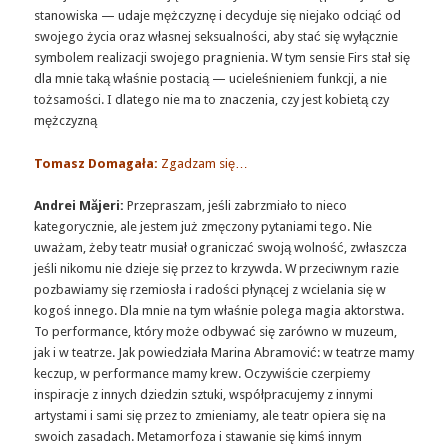
stanowiska — udaje mężczyznę i decyduje się niejako odciąć od
swojego życia oraz własnej seksualności, aby stać się wyłącznie
symbolem realizacji swojego pragnienia. W tym sensie Firs stał się
dla mnie taką właśnie postacią — ucieleśnieniem funkcji, a nie
tożsamości. I dlatego nie ma to znaczenia, czy jest kobietą czy
mężczyzną
Tomasz Domagała:
Zgadzam się…
Andrei Măjeri:
Przepraszam, jeśli zabrzmiało to nieco
kategorycznie, ale jestem już zmęczony pytaniami tego. Nie
uważam, żeby teatr musiał ograniczać swoją wolność, zwłaszcza
jeśli nikomu nie dzieje się przez to krzywda. W przeciwnym razie
pozbawiamy się rzemiosła i radości płynącej z wcielania się w
kogoś innego. Dla mnie na tym właśnie polega magia aktorstwa.
To performance, który może odbywać się zarówno w muzeum,
jak i w teatrze. Jak powiedziała Marina Abramović: w teatrze mamy
keczup, w performance mamy krew. Oczywiście czerpiemy
inspiracje z innych dziedzin sztuki, współpracujemy z innymi
artystami i sami się przez to zmieniamy, ale teatr opiera się na
swoich zasadach. Metamorfoza i stawanie się kimś innym