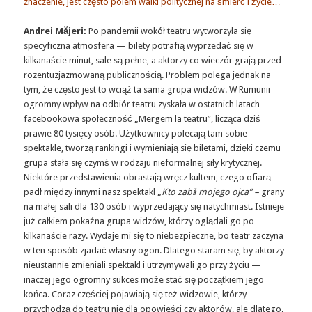
znaczenie, jest często polem walki politycznej na śmierć i życie…
Andrei Măjeri:
Po pandemii wokół teatru wytworzyła się
specyficzna atmosfera — bilety potrafią wyprzedać się w
kilkanaście minut, sale są pełne, a aktorzy co wieczór grają przed
rozentuzjazmowaną publicznością. Problem polega jednak na
tym, że często jest to wciąż ta sama grupa widzów. W Rumunii
ogromny wpływ na odbiór teatru zyskała w ostatnich latach
facebookowa społeczność „Mergem la teatru”, licząca dziś
prawie 80 tysięcy osób. Użytkownicy polecają tam sobie
spektakle, tworzą rankingi i wymieniają się biletami, dzięki czemu
grupa stała się czymś w rodzaju nieformalnej siły krytycznej.
Niektóre przedstawienia obrastają wręcz kultem, czego ofiarą
padł między innymi nasz spektakl „
Kto zabił mojego ojca” –
grany
na małej sali dla 130 osób i wyprzedający się natychmiast. Istnieje
już całkiem pokaźna grupa widzów, którzy oglądali go po
kilkanaście razy. Wydaje mi się to niebezpieczne, bo teatr zaczyna
w ten sposób zjadać własny ogon. Dlatego staram się, by aktorzy
nieustannie zmieniali spektakl i utrzymywali go przy życiu —
inaczej jego ogromny sukces może stać się początkiem jego
końca. Coraz częściej pojawiają się też widzowie, którzy
przychodzą do teatru nie dla opowieści czy aktorów, ale dlatego,