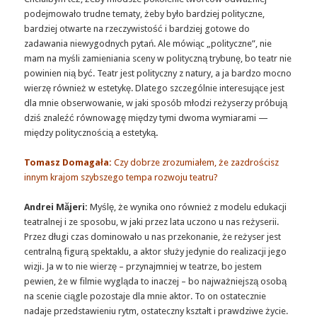
podejmowało trudne tematy, żeby było bardziej polityczne,
bardziej otwarte na rzeczywistość i bardziej gotowe do
zadawania niewygodnych pytań. Ale mówiąc „polityczne”, nie
mam na myśli zamieniania sceny w polityczną trybunę, bo teatr nie
powinien nią być. Teatr jest polityczny z natury, a ja bardzo mocno
wierzę również w estetykę. Dlatego szczególnie interesujące jest
dla mnie obserwowanie, w jaki sposób młodzi reżyserzy próbują
dziś znaleźć równowagę między tymi dwoma wymiarami —
między politycznością a estetyką
.
Tomasz Domagała:
Czy dobrze zrozumiałem, że zazdrościsz
innym krajom szybszego tempa rozwoju teatru?
Andrei Măjeri:
Myślę, że wynika ono również z modelu edukacji
teatralnej i ze sposobu, w jaki przez lata uczono u nas reżyserii.
Przez długi czas dominowało u nas przekonanie, że reżyser jest
centralną figurą spektaklu, a aktor służy jedynie do realizacji jego
wizji. Ja w to nie wierzę – przynajmniej w teatrze, bo jestem
pewien, że w filmie wygląda to inaczej – bo najważniejszą osobą
na scenie ciągle pozostaje dla mnie aktor. To on ostatecznie
nadaje przedstawieniu rytm, ostateczny kształt i prawdziwe życie.