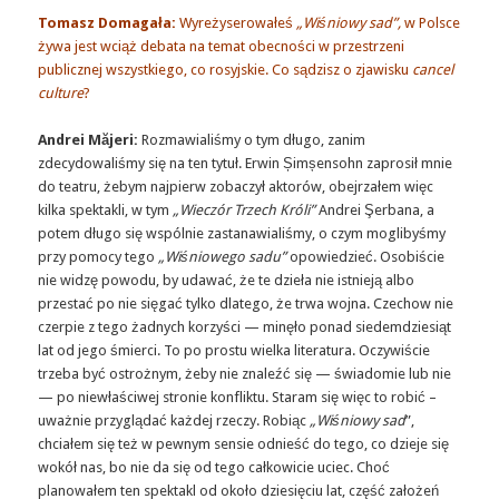
Tomasz Domagała:
Wyreżyserowałeś
„Wiśniowy sad”,
w Polsce
żywa jest wciąż debata na temat obecności w przestrzeni
publicznej wszystkiego, co rosyjskie. Co sądzisz o zjawisku
cancel
culture
?
Andrei Măjeri:
Rozmawialiśmy o tym długo, zanim
zdecydowaliśmy się na ten tytuł. Erwin Șimșensohn zaprosił mnie
do teatru, żebym najpierw zobaczył aktorów, obejrzałem więc
kilka spektakli, w tym
„Wieczór Trzech Króli”
Andrei Şerbana, a
potem długo się wspólnie zastanawialiśmy, o czym moglibyśmy
przy pomocy tego
„Wiśniowego sadu”
opowiedzieć. Osobiście
nie widzę powodu, by udawać, że te dzieła nie istnieją albo
przestać po nie sięgać tylko dlatego, że trwa wojna. Czechow nie
czerpie z tego żadnych korzyści — minęło ponad siedemdziesiąt
lat od jego śmierci. To po prostu wielka literatura. Oczywiście
trzeba być ostrożnym, żeby nie znaleźć się — świadomie lub nie
— po niewłaściwej stronie konfliktu. Staram się więc to robić –
uważnie przyglądać każdej rzeczy. Robiąc
„Wiśniowy sad
”,
chciałem się też w pewnym sensie odnieść do tego, co dzieje się
wokół nas, bo nie da się od tego całkowicie uciec. Choć
planowałem ten spektakl od około dziesięciu lat, część założeń