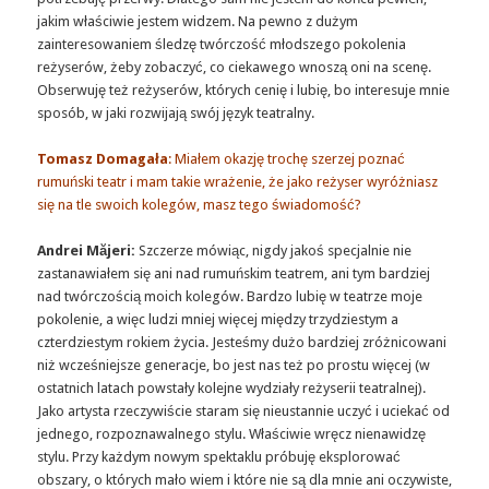
jakim właściwie jestem widzem. Na pewno z dużym
zainteresowaniem śledzę twórczość młodszego pokolenia
reżyserów, żeby zobaczyć, co ciekawego wnoszą oni na scenę.
Obserwuję też reżyserów, których cenię i lubię, bo interesuje mnie
sposób, w jaki rozwijają swój język teatralny.
Tomasz Domagała
: Miałem okazję trochę szerzej poznać
rumuński teatr i mam takie wrażenie, że jako reżyser wyróżniasz
się na tle swoich kolegów, masz tego świadomość?
Andrei Măjeri:
Szczerze mówiąc, nigdy jakoś specjalnie nie
zastanawiałem się ani nad rumuńskim teatrem, ani tym bardziej
nad twórczością moich kolegów. Bardzo lubię w teatrze moje
pokolenie, a więc ludzi mniej więcej między trzydziestym a
czterdziestym rokiem życia. Jesteśmy dużo bardziej zróżnicowani
niż wcześniejsze generacje, bo jest nas też po prostu więcej (w
ostatnich latach powstały kolejne wydziały reżyserii teatralnej).
Jako artysta rzeczywiście staram się nieustannie uczyć i uciekać od
jednego, rozpoznawalnego stylu. Właściwie wręcz nienawidzę
stylu. Przy każdym nowym spektaklu próbuję eksplorować
obszary, o których mało wiem i które nie są dla mnie ani oczywiste,