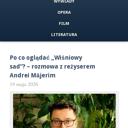
WYWIADY
OPERA
FILM
LITERATURA
Po co oglądać „Wiśniowy
sad”? – rozmowa z reżyserem
Andrei Măjerim
19 maja 2026