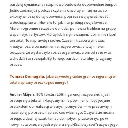
bardziej dynamiczna i stopniowo budowała odpowiednie tempo.
Jednocześnie już podczas czytania otworzyłem się na to, co
aktorzy wnoszą do tej opowieści poprzez swoją wrażliwość,
wsłuchując się wnikliwie w to, jak interpretują swoje kwestie.
Miałem ogromne szczęście do ludzi, ponieważ trafiłem na grupę
wspaniałych artystów, którzy lubili się nawzajem, lubili mnie i lubili
ten tekst. To naprawdę rzadkie. Czasami trzeba wymuszać
kreatywność albo nadmiernie reżyserować, a tutaj miałem
poczucie, że wystarczyło coś zasugerować, a oni od razu w to
wchodzili i to rozwijali. Był to więc bardzo naturalny i przyjazny
proces.
Tomasz Domagała:
Jakie są według ciebie granice ingerencji w
tekst napisany przez kogoś innego?
Andrei Măjeri:
80% tekstu i 20% ingerencji reżyserskich. Jeśli
pracuje się z tekstem klasycznym, nie powinien on być jedynie
pretekstem do realizacji własnych pomysłów — w przeciwnym
razie lepiej po prostu napisać coś własnego. Oczywiście można
przejąć z dawnej sztuki temat lub motyw i przetworzyć go w
nowym utworze, ale jeśli wybiera się
„Wiśniowy sad”
i używa jego