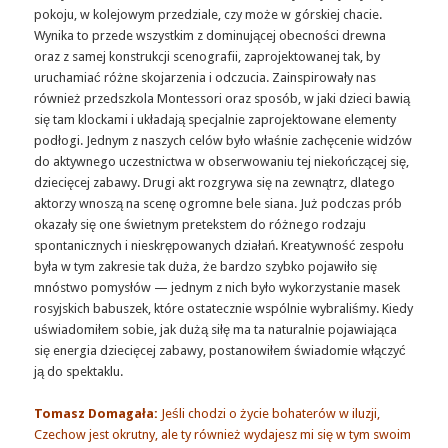
pokoju, w kolejowym przedziale, czy może w górskiej chacie.
Wynika to przede wszystkim z dominującej obecności drewna
oraz z samej konstrukcji scenografii, zaprojektowanej tak, by
uruchamiać różne skojarzenia i odczucia. Zainspirowały nas
również przedszkola Montessori oraz sposób, w jaki dzieci bawią
się tam klockami i układają specjalnie zaprojektowane elementy
podłogi. Jednym z naszych celów było właśnie zachęcenie widzów
do aktywnego uczestnictwa w obserwowaniu tej niekończącej się,
dziecięcej zabawy. Drugi akt rozgrywa się na zewnątrz, dlatego
aktorzy wnoszą na scenę ogromne bele siana. Już podczas prób
okazały się one świetnym pretekstem do różnego rodzaju
spontanicznych i nieskrępowanych działań. Kreatywność zespołu
była w tym zakresie tak duża, że bardzo szybko pojawiło się
mnóstwo pomysłów — jednym z nich było wykorzystanie masek
rosyjskich babuszek, które ostatecznie wspólnie wybraliśmy. Kiedy
uświadomiłem sobie, jak dużą siłę ma ta naturalnie pojawiająca
się energia dziecięcej zabawy, postanowiłem świadomie włączyć
ją do spektaklu.
Tomasz Domagała:
Jeśli chodzi o życie bohaterów w iluzji,
Czechow jest okrutny, ale ty również wydajesz mi się w tym swoim