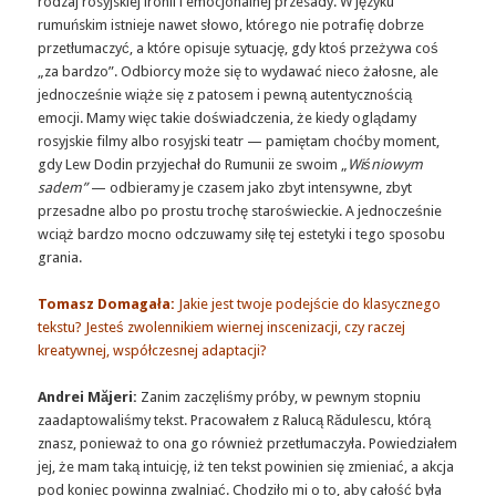
rodzaj rosyjskiej ironii i emocjonalnej przesady. W języku
rumuńskim istnieje nawet słowo, którego nie potrafię dobrze
przetłumaczyć, a które opisuje sytuację, gdy ktoś przeżywa coś
„za bardzo”. Odbiorcy może się to wydawać nieco żałosne, ale
jednocześnie wiąże się z patosem i pewną autentycznością
emocji. Mamy więc takie doświadczenia, że kiedy oglądamy
rosyjskie filmy albo rosyjski teatr — pamiętam choćby moment,
gdy Lew Dodin przyjechał do Rumunii ze swoim „
Wiśniowym
sadem”
— odbieramy je czasem jako zbyt intensywne, zbyt
przesadne albo po prostu trochę staroświeckie. A jednocześnie
wciąż bardzo mocno odczuwamy siłę tej estetyki i tego sposobu
grania.
Tomasz Domagała:
Jakie jest twoje podejście do klasycznego
tekstu? Jesteś zwolennikiem wiernej inscenizacji, czy raczej
kreatywnej, współczesnej adaptacji?
Andrei Măjeri:
Zanim zaczęliśmy próby, w pewnym stopniu
zaadaptowaliśmy tekst. Pracowałem z Ralucą Rădulescu, którą
znasz, ponieważ to ona go również przetłumaczyła. Powiedziałem
jej, że mam taką intuicję, iż ten tekst powinien się zmieniać, a akcja
pod koniec powinna zwalniać. Chodziło mi o to, aby całość była