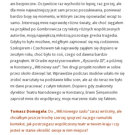
ani bezpieczne. Oczywiście raz wychodzi to lepiej, raz gorzej, ale
dla mnie najważniejszy jest sam proces poszukiwania, ponieważ
bardzo boję się momentu, w którym zacznę opowiadać wciąż to
samo. Interesują mnie naprawdę różne światy, ale choć sięgałem
na przykład po Gombrowicza czy teksty różnych współczesnych
autorów, moją największą miłością pozostaje grecka tragedia.
Gdyby to było możliwe, mógłbym zajmować się nią codziennie.
Szekspirem i Czechowem tak naprawdę zająłem się dopiero w
zeszłym roku, choć było to coś, czego od dawna bardzo
pragnąłem. W Oradei wyreżyserowałem
„Ryszarda III”,
a później
w Konstancy
„Wiśniowy sad”.
Ten drugi projekt nosiłem w sobie
przez około dziesięć lat. Wprawdzie podczas studiów udało mi się
zrobić warsztaty na podstawie kilku scen, ale aż do teraz nie było
mi dane pracować z całym tekstem. Dopiero gdy znakomity
dyrektor Teatru Narodowego w Konstancy, Erwin Șimșensohn
zaprosił mnie do współpracy, moje marzenie stało się faktem.
Tomasz Domagała
: Do „
Wiśniowego sadu”
zaraz wrócimy, ale
chciałbym jeszcze trochę szerzej spojrzeć na jego rumuński
kontekst. Jak postrzegasz współczesny teatr w twoim kraju i czy
jesteś w stanie określić swoje w nim miejsce?