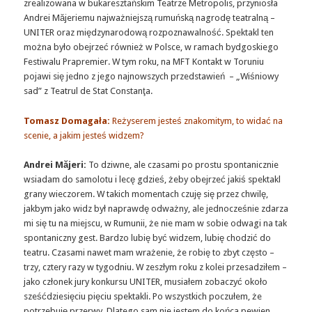
zrealizowana w bukaresztańskim Teatrze Metropolis, przyniosła
Andrei Măjeriemu najważniejszą rumuńską nagrodę teatralną –
UNITER oraz międzynarodową rozpoznawalność. Spektakl ten
można było obejrzeć również w Polsce, w ramach bydgoskiego
Festiwalu Prapremier. W tym roku, na MFT Kontakt w Toruniu
pojawi się jedno z jego najnowszych przedstawień – „Wiśniowy
sad” z Teatrul de Stat Constanţa.
Tomasz Domagała:
Reżyserem jesteś znakomitym, to widać na
scenie, a jakim jesteś widzem?
Andrei Măjeri:
To dziwne, ale czasami po prostu spontanicznie
wsiadam do samolotu i lecę gdzieś, żeby obejrzeć jakiś spektakl
grany wieczorem. W takich momentach czuję się przez chwilę,
jakbym jako widz był naprawdę odważny, ale jednocześnie zdarza
mi się tu na miejscu, w Rumunii, że nie mam w sobie odwagi na tak
spontaniczny gest. Bardzo lubię być widzem, lubię chodzić do
teatru. Czasami nawet mam wrażenie, że robię to zbyt często –
trzy, cztery razy w tygodniu. W zeszłym roku z kolei przesadziłem –
jako członek jury konkursu UNITER, musiałem zobaczyć około
sześćdziesięciu pięciu spektakli. Po wszystkich poczułem, że
potrzebuję przerwy. Dlatego sam nie jestem do końca pewien,