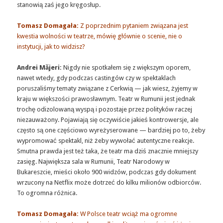
stanowią zaś jego kręgosłup.
Tomasz Domagała:
Z poprzednim pytaniem związana jest
kwestia wolności w teatrze, mówię głównie o scenie, nie o
instytucji, jak to widzisz?
Andrei Măjeri:
Nigdy nie spotkałem się z większym oporem,
nawet wtedy, gdy podczas castingów czy w spektaklach
poruszaliśmy tematy związane z Cerkwią — jak wiesz, żyjemy w
kraju w większości prawosławnym. Teatr w Rumunii jest jednak
trochę odizolowaną wyspą i pozostaje przez polityków raczej
niezauważony. Pojawiają się oczywiście jakieś kontrowersje, ale
często są one częściowo wyreżyserowane — bardziej po to, żeby
wypromować spektakl, niż żeby wywołać autentyczne reakcje.
Smutna prawda jest też taka, że teatr ma dziś znacznie mniejszy
zasięg. Największa sala w Rumunii, Teatr Narodowy w
Bukareszcie, mieści około 900 widzów, podczas gdy dokument
wrzucony na Netflix może dotrzeć do kilku milionów odbiorców.
To ogromna różnica.
Tomasz Domagała:
W Polsce teatr wciąż ma ogromne