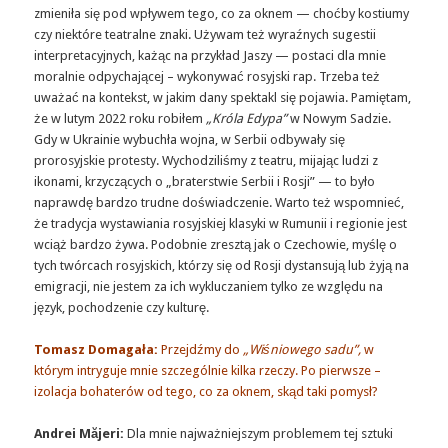
zmieniła się pod wpływem tego, co za oknem — choćby kostiumy
czy niektóre teatralne znaki. Używam też wyraźnych sugestii
interpretacyjnych, każąc na przykład Jaszy — postaci dla mnie
moralnie odpychającej – wykonywać rosyjski rap. Trzeba też
uważać na kontekst, w jakim dany spektakl się pojawia. Pamiętam,
że w lutym 2022 roku robiłem
„Króla Edypa”
w Nowym Sadzie.
Gdy w Ukrainie wybuchła wojna, w Serbii odbywały się
prorosyjskie protesty. Wychodziliśmy z teatru, mijając ludzi z
ikonami, krzyczących o „braterstwie Serbii i Rosji” — to było
naprawdę bardzo trudne doświadczenie. Warto też wspomnieć,
że tradycja wystawiania rosyjskiej klasyki w Rumunii i regionie jest
wciąż bardzo żywa. Podobnie zresztą jak o Czechowie, myślę o
tych twórcach rosyjskich, którzy się od Rosji dystansują lub żyją na
emigracji, nie jestem za ich wykluczaniem tylko ze względu na
język, pochodzenie czy kulturę.
Tomasz Domagała:
Przejdźmy do
„Wiśniowego sadu”,
w
którym intryguje mnie szczególnie kilka rzeczy. Po pierwsze –
izolacja bohaterów od tego, co za oknem, skąd taki pomysł?
Andrei Măjeri:
Dla mnie najważniejszym problemem tej sztuki