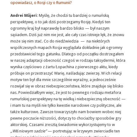
opowiadasz, o Rosji czy o Rumunii?
Andrei Măjeri:
Myślę, że chodzi tu bardziej o rumuńską
perspektywę, o to jak dziś postrzegamy Rosję. Kiedyś ten
ogromny kraj był naprawdę bardzo blisko — był naszym
sąsiadem. Dziś już nim nie jest, ale cały czas istnieje lęk, że znowu
może się nim stać. Co do niedźwiedzia — na niektórych
współczesnych mapach Rosja wyglądała dokładnie jak ogromny
przedstawiciel tego gatunku. Dlatego od początku dostrzegałem
w naszej adaptacji obecność czegoś w rodzaju taksydermii, która
wynika częściowo z żartu Łopachina z pierwszego aktu, kiedy
próbuje on przestraszyć Warię, naśladując zwierzę. W ich relacji
motyw ten był dla mnie szczególnie wyraźny, a jednocześnie
rozwijał się w obraz niebezpieczeństwa, które znajduje się blisko
nas. Powiedziałbym więc, że jest to pewnego rodzaju metafora
rumuńskiej perspektywy na tę wielką i niebezpieczną obecność —
i mam tu na myśli nie tylko kwestie narodowe czy polityczne, ale
także kulturowe. Zawsze towarzyszyło nam bowiem wobec niej
pewne poczucie niższości, dotyczy to chociażby sposobów gry
aktorskiej. Czasami zresztą świadomie wykorzystujemy to w
„Wiśniowym sadzie”
— portretując w krzywym zwierciadle ten