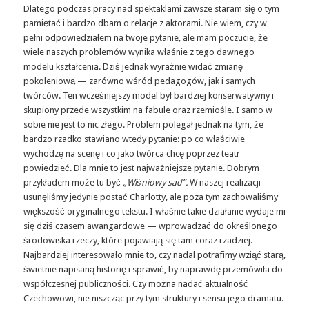
Dlatego podczas pracy nad spektaklami zawsze staram się o tym
pamiętać i bardzo dbam o relacje z aktorami. Nie wiem, czy w
pełni odpowiedziałem na twoje pytanie, ale mam poczucie, że
wiele naszych problemów wynika właśnie z tego dawnego
modelu kształcenia. Dziś jednak wyraźnie widać zmianę
pokoleniową — zarówno wśród pedagogów, jak i samych
twórców. Ten wcześniejszy model był bardziej konserwatywny i
skupiony przede wszystkim na fabule oraz rzemiośle. I samo w
sobie nie jest to nic złego. Problem polegał jednak na tym, że
bardzo rzadko stawiano wtedy pytanie: po co właściwie
wychodzę na scenę i co jako twórca chcę poprzez teatr
powiedzieć. Dla mnie to jest najważniejsze pytanie. Dobrym
przykładem może tu być
„Wiśniowy sad”.
W naszej realizacji
usunęliśmy jedynie postać Charlotty, ale poza tym zachowaliśmy
większość oryginalnego tekstu. I właśnie takie działanie wydaje mi
się dziś czasem awangardowe — wprowadzać do określonego
środowiska rzeczy, które pojawiają się tam coraz rzadziej.
Najbardziej interesowało mnie to, czy nadal potrafimy wziąć starą,
świetnie napisaną historię i sprawić, by naprawdę przemówiła do
współczesnej publiczności. Czy można nadać aktualność
Czechowowi, nie niszcząc przy tym struktury i sensu jego dramatu.