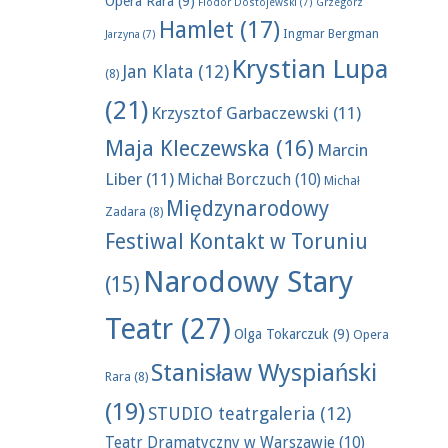
Opera Rara
(9)
Fiodor Dostojewski
(7)
Grzegorz
Hamlet
(17)
Ingmar Bergman
Jarzyna
(7)
Krystian Lupa
Jan Klata
(12)
(8)
(21)
Krzysztof Garbaczewski
(11)
Maja Kleczewska
(16)
Marcin
Liber
(11)
Michał Borczuch
(10)
Michał
Międzynarodowy
Zadara
(8)
Festiwal Kontakt w Toruniu
Narodowy Stary
(15)
Teatr
(27)
Olga Tokarczuk
(9)
Opera
Stanisław Wyspiański
Rara
(8)
(19)
STUDIO teatrgaleria
(12)
Teatr Dramatyczny w Warszawie
(10)