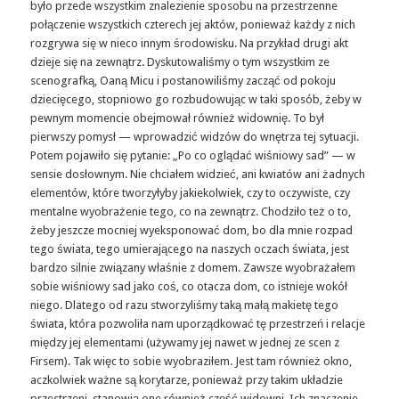
było przede wszystkim znalezienie sposobu na przestrzenne
połączenie wszystkich czterech jej aktów, ponieważ każdy z nich
rozgrywa się w nieco innym środowisku. Na przykład drugi akt
dzieje się na zewnątrz. Dyskutowaliśmy o tym wszystkim ze
scenografką, Oaną Micu i postanowiliśmy zacząć od pokoju
dziecięcego, stopniowo go rozbudowując w taki sposób, żeby w
pewnym momencie obejmował również widownię. To był
pierwszy pomysł — wprowadzić widzów do wnętrza tej sytuacji.
Potem pojawiło się pytanie: „Po co oglądać wiśniowy sad” — w
sensie dosłownym. Nie chciałem widzieć, ani kwiatów ani żadnych
elementów, które tworzyłyby jakiekolwiek, czy to oczywiste, czy
mentalne wyobrażenie tego, co na zewnątrz. Chodziło też o to,
żeby jeszcze mocniej wyeksponować dom, bo dla mnie rozpad
tego świata, tego umierającego na naszych oczach świata, jest
bardzo silnie związany właśnie z domem. Zawsze wyobrażałem
sobie wiśniowy sad jako coś, co otacza dom, co istnieje wokół
niego. Dlatego od razu stworzyliśmy taką małą makietę tego
świata, która pozwoliła nam uporządkować tę przestrzeń i relacje
między jej elementami (używamy jej nawet w jednej ze scen z
Firsem). Tak więc to sobie wyobraziłem. Jest tam również okno,
aczkolwiek ważne są korytarze, ponieważ przy takim układzie
przestrzeni, stanowią one również część widowni. Ich znaczenie