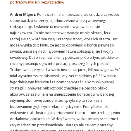
portretowaniu ich bezwzględny?
Andrei Măjeri:
Ponieważ miałem poczucie, że ci ludzie są wobec
siebie bardzo szczerzy, a jednocześnie wierzą w pewnego
rodzaju iluzję. I właśnie ta mieszanka wydawała mi się
najciekawsza. To nie bohaterowie wydają mi się okrutni, lecz
raczej świat, w którym żyją, i rzeczywistość, która ich otacza. Być
może wynika to z faktu, że jest to opowieść o końcu pewnego
świata, unosi się nad nią bowiem fatum zbliżającej się I wojny
światowej. Dużo rozmawialiśmy podczas prób o tym, jak daleko
chcemy posunąć się w interpretacji poszczególnych postaci.
Trofimow na przykład w wielu inscenizacjach
„Wiśniowego sadu”
miał wyraźny rys trockistowski, my zaś chcieliśmy pójść w nieco
łagodniejszym kierunku i za pomocą wyraźnie komunikowanej
strategii. Ponieważ publiczność znajduje się bardzo blisko
aktorów, zależało nam na umieszczeniu bohaterów w bardziej
intymnej, domowej atmosferze, łączyło się to również z
budowaniem głębszych relacji między nimi. Pomyślałem, że
widzowie i tak dostrzegają sztuczność teatru — nie trzeba jej więc
dodatkowo podkreślać. Widzą światło, widzą zmiany sceniczne i
cały mechanizm przedstawienia. Dlatego nie czułem potrzeby