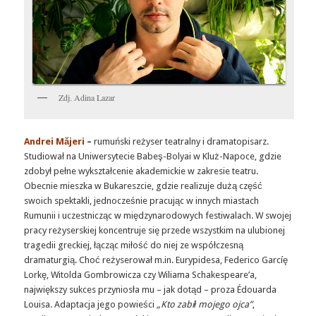
Zdj. Adina Lazar
Andrei Măjeri
–
rumuński reżyser teatralny i dramatopisarz.
Studiował na Uniwersytecie Babeş-Bolyai w Kluż-Napoce, gdzie
zdobył pełne wykształcenie akademickie w zakresie teatru.
Obecnie mieszka w Bukareszcie, gdzie realizuje dużą część
swoich spektakli, jednocześnie pracując w innych miastach
Rumunii i uczestnicząc w międzynarodowych festiwalach. W swojej
pracy reżyserskiej koncentruje się przede wszystkim na ulubionej
tragedii greckiej, łącząc miłość do niej ze współczesną
dramaturgią. Choć reżyserował m.in. Eurypidesa, Federico Garcíę
Lorkę, Witolda Gombrowicza czy Wiliama Schakespeare’a,
największy sukces przyniosła mu – jak dotąd – proza Édouarda
Louisa. Adaptacja jego powieści
„Kto zabił mojego ojca”
,