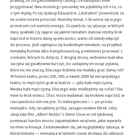
prawdą, że zorganizowaliśmy casting i że kandydaci mieli
przygotować dwa monologi i piosenkę; nie pytaliśmy ich o to, co
o tym myślą. Po tej dyskusji Édouard w „Libération” powiedział, że
na scenie można poruszać dowolny temat, o ile wnosi się w jego
przestrzeń coś wartościowego. Oczywiście, są sytuacje, w których
dany spektakl czy zajęcie się jakimś tematem stanowi istotny krok
naprzód w historii danej społeczności, warto ich wtedy włączyć
do procesu. Jeśli zajmujesz się konkretnym tematem, na przykład
tematyką Romów albo transpłciowością, powinieneś pracować z
osobami, których to dotyczy. Z drugiej strony, widownia teatralna
zaczyna się gwałtownie kurczyć, bo zadajemy im wciąż pytania,
które nic nie znaczą. Dlaczego kobieta nie miałaby grać danej roli?
W historii teatru, przez 200, 500, a nawet 2000 lat europejskiego
teatru, to mężczyźni grali w teatrze — Julia była mężczyzną,
Medea była mężczyzną. Dlaczego więc mielibyśmy się cofać? Dla
mnie to krok wstecz. Choć może wydawać się krokiem naprzód, w
rzeczywistości nim nie jest. To niebezpieczne i — po prostu
niemądre. Gdy zaczęliśmy próby, zasugerowałem Mireli, żeby
obejrzała film
„Albert Nobbs”
z Glenn Close w roli tytułowej,
ponieważ bardzo mocno zapamiętałem wrażenie, jakie wywarła
na mnie ta kreacja. Zastanawiałem się, jak wyglądałaby sytuacja, w
której kobieta — niemająca w tamtym czasie dostępu do jakiegoś