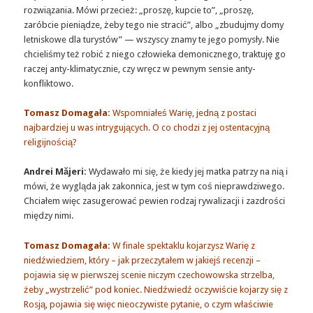
rozwiązania. Mówi przecież: „proszę, kupcie to”, „proszę,
zaróbcie pieniądze, żeby tego nie stracić”, albo „zbudujmy domy
letniskowe dla turystów” — wszyscy znamy te jego pomysły. Nie
chcieliśmy też robić z niego człowieka demonicznego, traktuję go
raczej anty-klimatycznie, czy wręcz w pewnym sensie anty-
konfliktowo.
Tomasz Domagała:
Wspomniałeś Warię, jedną z postaci
najbardziej u was intrygujących. O co chodzi z jej ostentacyjną
religijnością?
Andrei Măjeri:
Wydawało mi się, że kiedy jej matka patrzy na nią i
mówi, że wygląda jak zakonnica, jest w tym coś nieprawdziwego.
Chciałem więc zasugerować pewien rodzaj rywalizacji i zazdrości
między nimi.
Tomasz Domagała:
W finale spektaklu kojarzysz Warię z
niedźwiedziem, który – jak przeczytałem w jakiejś recenzji –
pojawia się w pierwszej scenie niczym czechowowska strzelba,
żeby „wystrzelić” pod koniec. Niedźwiedź oczywiście kojarzy się z
Rosją, pojawia się więc nieoczywiste pytanie, o czym właściwie