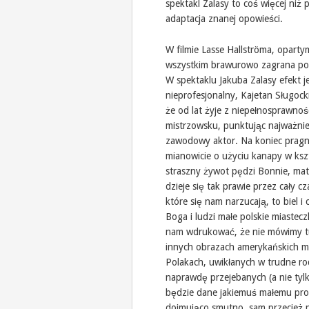
spektakl Zalasy to coś więcej niż
adaptacja znanej opowieści.
W filmie Lasse Hallströma, opart
wszystkim brawurowo zagrana post
W spektaklu Jakuba Zalasy efekt j
nieprofesjonalny, Kajetan Sługocki
że od lat żyje z niepełnosprawnośc
mistrzowsku, punktując najważnie
zawodowy aktor. Na koniec pragn
mianowicie o użyciu kanapy w kszt
straszny żywot pędzi Bonnie, mat
dzieje się tak prawie przez cały c
które się nam narzucają, to biel
Boga i ludzi małe polskie miastec
nam wdrukować, że nie mówimy tu
innych obrazach amerykańskich mi
Polakach, uwikłanych w trudne ro
naprawdę przejebanych (a nie tylk
będzie dane jakiemuś małemu proc
dojmująco smutno, sam przecież 