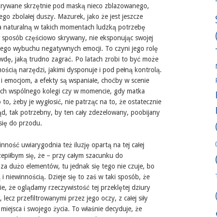
ukrywane skrzętnie pod maską nieco zblazowanego,
ego zbolałej duszy. Mazurek, jako że jest jeszcze
 naturalną w takich momentach ludzką potrzebę
 sposób częściowo skrywany, nie eksponując swojej
 tego wybuchu negatywnych emocji. To czyni jego rolę
dę, jaką trudno zagrać. Po latach zrobi to być może
ością narzędzi, jakimi dysponuje i pod pełną kontrolą.
ji i emocjom, a efekty są wspaniałe, choćby w scenie
ich wspólnego kolegi czy w momencie, gdy matka
to, żeby je wygłosić, nie patrząc na to, że ostatecznie
ąd, tak potrzebny, by ten cały zdezelowany, poobijany
się do przodu.
nność uwiarygodnia też iluzję opartą na tej całej
epiłbym się, że – przy całym szacunku do
 za dużo elementów, tu jednak się tego nie czuje, bo
i niewinnością. Dzieje się to zaś w taki sposób, że
, że oglądamy rzeczywistość tej przeklętej dziury
, lecz przefiltrowanymi przez jego oczy, z całej siły
miejsca i swojego życia. To właśnie decyduje, że