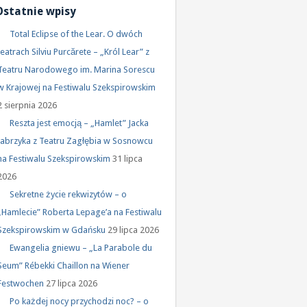
Ostatnie wpisy
Total Eclipse of the Lear. O dwóch
teatrach Silviu Purcărete – „Król Lear” z
Teatru Narodowego im. Marina Sorescu
w Krajowej na Festiwalu Szekspirowskim
2 sierpnia 2026
Reszta jest emocją – „Hamlet” Jacka
Jabrzyka z Teatru Zagłębia w Sosnowcu
na Festiwalu Szekspirowskim
31 lipca
2026
Sekretne życie rekwizytów – o
„Hamlecie” Roberta Lepage’a na Festiwalu
Szekspirowskim w Gdańsku
29 lipca 2026
Ewangelia gniewu – „La Parabole du
Seum” Rébekki Chaillon na Wiener
Festwochen
27 lipca 2026
Po każdej nocy przychodzi noc? – o