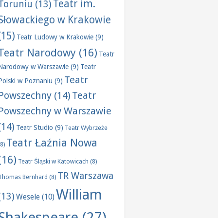
Teatr im.
Toruniu
(13)
Słowackiego w Krakowie
(15)
Teatr Ludowy w Krakowie
(9)
Teatr Narodowy
(16)
Teatr
Narodowy w Warszawie
(9)
Teatr
Teatr
Polski w Poznaniu
(9)
Powszechny
(14)
Teatr
Powszechny w Warszawie
(14)
Teatr Studio
(9)
Teatr Wybrzeże
Teatr Łaźnia Nowa
(8)
(16)
Teatr Śląski w Katowicach
(8)
TR Warszawa
Thomas Bernhard
(8)
William
(13)
Wesele
(10)
Shakespeare
(27)