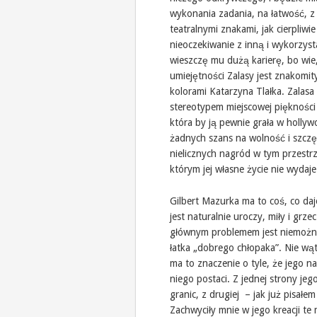
wykonania zadania, na łatwość, z 
teatralnymi znakami, jak cierpliw
nieoczekiwanie z inną i wykorzys
wieszczę mu dużą karierę, bo wie,
umiejętności Zalasy jest znakomit
kolorami Katarzyna Tlałka. Zalasa
stereotypem miejscowej piękności 
która by ją pewnie grała w hollyw
żadnych szans na wolność i szczęś
nielicznych nagród w tym przestrz
którym jej własne życie nie wydaj
Gilbert Mazurka ma to coś, co da
jest naturalnie uroczy, miły i gr
głównym problemem jest niemożnoś
łatka „dobrego chłopaka”. Nie wą
ma to znaczenie o tyle, że jego n
niego postaci. Z jednej strony j
granic, z drugiej – jak już pisał
Zachwyciły mnie w jego kreacji t