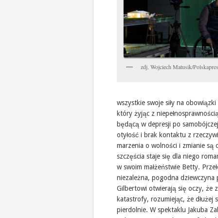
zdj. Wojciech Matusik/Polskapre
wszystkie swoje siły na obowiązk
który żyjąc z niepełnosprawnością
będącą w depresji po samobójczej
otyłość i brak kontaktu z rzeczywi
marzenia o wolności i zmianie są 
szczęścia staje się dla niego rom
w swoim małżeństwie Betty. Przeł
niezależna, pogodna dziewczyna po
Gilbertowi otwierają się oczy, ż
katastrofy, rozumiejąc, że dłużej
pierdolnie. W spektaklu Jakuba Za