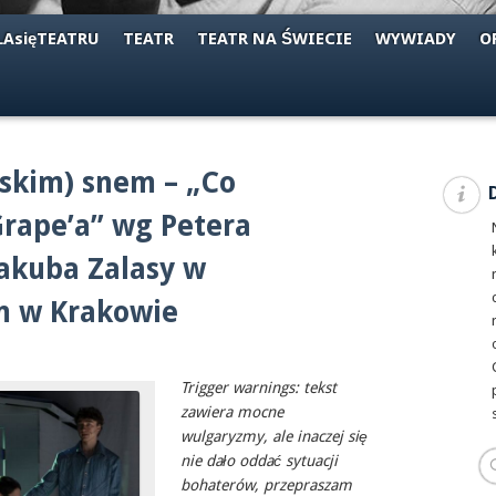
AsięTEATRU
TEATR
TEATR NA ŚWIECIE
WYWIADY
O
skim) snem – „Co
Grape’a” wg Petera
Jakuba Zalasy w
m w Krakowie
Trigger warnings: tekst
zawiera mocne
wulgaryzmy, ale inaczej się
nie dało oddać sytuacji
bohaterów, przepraszam