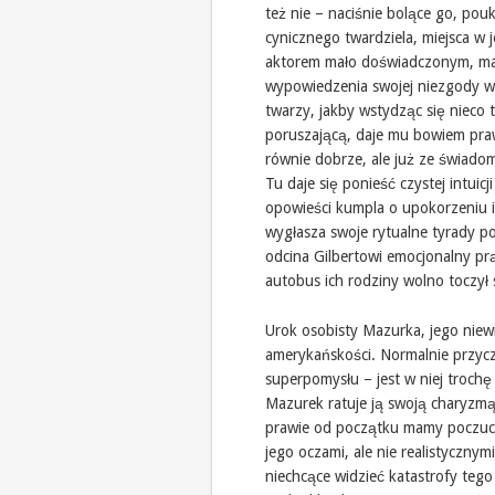
też nie – naciśnie bolące go, po
cynicznego twardziela, miejsca w j
aktorem mało doświadczonym, ma
wypowiedzenia swojej niezgody w
twarzy, jakby wstydząc się nieco
poruszającą, daje mu bowiem praw
równie dobrze, ale już ze świadom
Tu daje się ponieść czystej intuic
opowieści kumpla o upokorzeniu 
wygłasza swoje rytualne tyrady po 
odcina Gilbertowi emocjonalny pr
autobus ich rodziny wolno toczył 
Urok osobisty Mazurka, jego niewi
amerykańskości. Normalnie przycz
superpomysłu – jest w niej trochę
Mazurek ratuje ją swoją charyzmą 
prawie od początku mamy poczucie
jego oczami, ale nie realistycznymi
niechcące widzieć katastrofy tego 