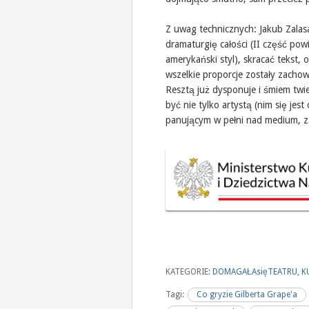
Z uwag technicznych: Jakub Zalas
dramaturgię całości (II część powi
amerykański styl), skracać tekst,
wszelkie proporcje zostały zacho
Resztą już dysponuje i śmiem twie
być nie tylko artystą (nim się jes
panującym w pełni nad medium, 
KATEGORIE:
DOMAGAŁAsięTEATRU
,
K
Tagi:
Co gryzie Gilberta Grape'a