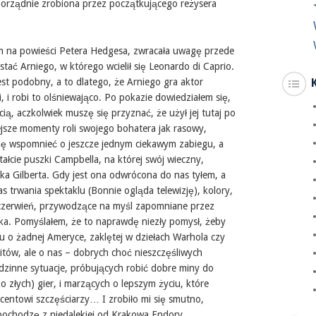
 porządnie zrobiona przez początkującego reżysera
ym na powieści Petera Hedgesa, zwracała uwagę przede
ać Arniego, w którego wcielił się Leonardo di Caprio.
est podobny, a to dlatego, że Arniego gra aktor
, i robi to olśniewająco. Po pokazie dowiedziałem się,
ią, aczkolwiek muszę się przyznać, że użył jej tutaj po
jsze momenty roli swojego bohatera jak rasowy,
ę wspomnieć o jeszcze jednym ciekawym zabiegu, a
ałcie puszki Campbella, na której swój wieczny,
ka Gilberta. Gdy jest ona odwrócona do nas tyłem, a
zas trwania spektaklu (Bonnie ogląda telewizję), kolory,
 i czerwień, przywodzące na myśl zapomniane przez
zka. Pomyślałem, że to naprawdę niezły pomysł, żeby
 o żadnej Ameryce, zaklętej w dziełach Warhola czy
tów, ale o nas – dobrych choć nieszczęśliwych
dzinne sytuacje, próbujących robić dobre miny do
o złych) gier, i marzących o lepszym życiu, które
entowi szczęściarzy… I zrobiło mi się smutno,
pochodzę z niedalekiej od Krakowa Endory…