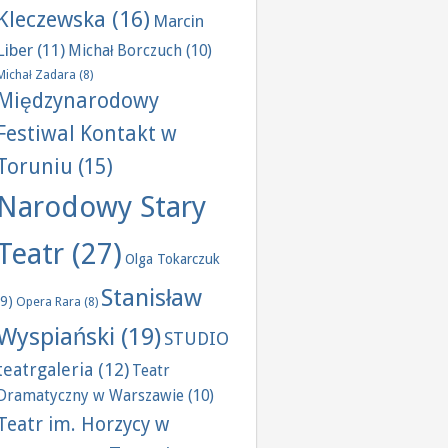
Kleczewska
(16)
Marcin
Liber
(11)
Michał Borczuch
(10)
Michał Zadara
(8)
Międzynarodowy
Festiwal Kontakt w
Toruniu
(15)
Narodowy Stary
Teatr
(27)
Olga Tokarczuk
Stanisław
(9)
Opera Rara
(8)
Wyspiański
(19)
STUDIO
teatrgaleria
(12)
Teatr
Dramatyczny w Warszawie
(10)
Teatr im. Horzycy w