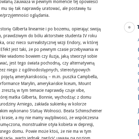
dowlaną zauważa w pewnym momencie tej opowieści
da mu się tak naprawdę uratować, ale postawię tu
e/przyjemności oglądania.
storię Gilberta linearnie i po bożemu, opierając swoją
m, prawdziwym do bólu aktorstwie studenta IV roku
a, oraz nieco surrealistycznej wizji Endory, w której
 Efekt jest taki, że po pewnym czasie przebywania w
Nie wiadomo bowiem czy iluzja, jaką stworzył sobie
rwać, jest tego świata pochodną, czy alternatywną
rzez niego z ogólnodostępnych, stereotypowych
 pojętą amerykańskością – m.in. puszka Campbella,
erformance Marylin, amerykańskie liceum, Mount
 zresztą w tym temacie naprawdę czuje vibe,
tórej matka Gilberta, Bonnie, wychodząc z domu
 urodziny Arniego, zakłada sukienkę w kolorze
akim wykonano Statuę Wolności. Beata Schimscheiner
ej krasie, a my nie mamy wątpliwości, że współczesna
umęczona, monstrualnie otyła kobieta w depresji,
asnego domu. Powie może ktoś, że nie ma w tym
ał rację, warto jednak zwrócić uwagę na poziom