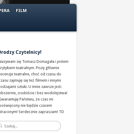
PERA
FILM
Drodzy Czytelnicy!
Nazywam się Tomasz Domagała i jestem
krytykiem teatralnym. Piszę głównie
recenzje teatralne, choć od czasu do
czasu zajmuję się też filmem i innymi
rodzajami sztuki. U mnie zawsze jest:
obszernie, osobiście i bez wodolejstwa!
Gwarantuję Państwu, że czas mi
poświęcony nie będzie czasem
straconym! Serdecznie zapraszam! TD