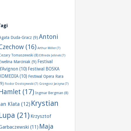
Tagi
Antoni
Agata Duda-Gracz
(9)
Czechow
(16)
Arthur Miller
(7)
Cezary Tomaszewski
(8)
Elfriede Jelinek
(7)
Festival
Ewelina Marciniak
(9)
d'Avignon
(10)
Festiwal BOSKA
KOMEDIA
(10)
Festiwal Opera Rara
(9)
Fiodor Dostojewski
(7)
Grzegorz Jarzyna
(7)
Hamlet
(17)
Ingmar Bergman
(8)
Krystian
Jan Klata
(12)
Lupa
(21)
Krzysztof
Maja
Garbaczewski
(11)