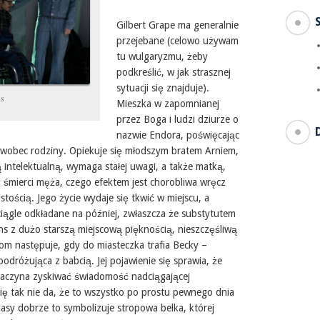
Gilbert Grape ma generalnie
przejebane (celowo używam
tu wulgaryzmu, żeby
podkreślić, w jak strasznej
sytuacji się znajduje).
ss
Mieszka w zapomnianej
przez Boga i ludzi dziurze o
nazwie Endora, poświęcając
i wobec rodziny. Opiekuje się młodszym bratem Arniem,
 intelektualną, wymaga stałej uwagi, a także matką,
 śmierci męża, czego efektem jest chorobliwa wręcz
stością. Jego życie wydaje się tkwić w miejscu, a
ciągle odkładane na później, zwłaszcza że substytutem
ans z dużo starszą miejscową pięknością, nieszczęśliwą
om następuje, gdy do miasteczka trafia Becky –
dróżująca z babcią. Jej pojawienie się sprawia, że
e zaczyna zyskiwać świadomość nadciągającej
 się tak nie da, że to wszystko po prostu pewnego dnia
lasy dobrze to symbolizuje stropowa belka, której