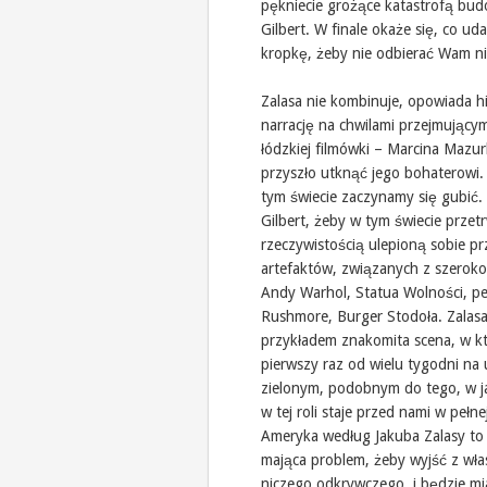
pękniecie grożące katastrofą bu
Gilbert. W finale okaże się, co u
kropkę, żeby nie odbierać Wam ni
Zalasa nie kombinuje, opowiada hi
narrację na chwilami przejmujący
łódzkiej filmówki – Marcina Mazurk
przyszło utknąć jego bohaterowi.
tym świecie zaczynamy się gubić. 
Gilbert, żeby w tym świecie przet
rzeczywistością ulepioną sobie p
artefaktów, związanych z szeroko
Andy Warhol, Statua Wolności, p
Rushmore, Burger Stodoła. Zalasa
przykładem znakomita scena, w k
pierwszy raz od wielu tygodni na
zielonym, podobnym do tego, w j
w tej roli staje przed nami w pełn
Ameryka według Jakuba Zalasy to 
mająca problem, żeby wyjść z wł
niczego odkrywczego, i będzie mi