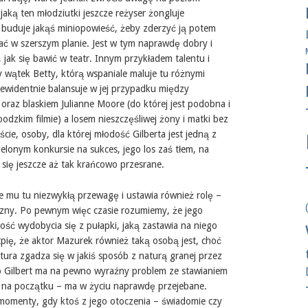
jaką ten młodziutki jeszcze reżyser żongluje
ie buduje jakąś miniopowieść, żeby zderzyć ją potem
tać w szerszym planie. Jest w tym naprawdę dobry i
 jak się bawić w teatr. Innym przykładem talentu i
y wątek Betty, którą wspaniale maluje tu różnymi
 ewidentnie balansuje w jej przypadku między
oraz blaskiem Julianne Moore (do której jest podobna i
oodzkim filmie) a losem nieszczęśliwej żony i matki bez
cie, osoby, dla której młodość Gilberta jest jedną z
elonym konkursie na sukces, jego los zaś tłem, na
e się jeszcze aż tak krańcowo przesrane.
je mu tu niezwykłą przewagę i ustawia również rolę –
zeczny. Po pewnym więc czasie rozumiemy, że jego
ć wydobycia się z pułapki, jaką zastawia na niego
tpię, że aktor Mazurek również taką osobą jest, choć
atura zgadza się w jakiś sposób z naturą granej przez
ego Gilbert ma na pewno wyraźny problem ze stawianiem
em na początku – ma w życiu naprawdę przejebane.
e momenty, gdy ktoś z jego otoczenia – świadomie czy