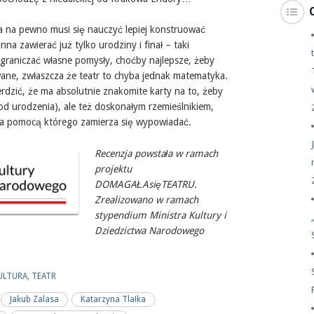
a na pewno musi się nauczyć lepiej konstruować
nna zawierać już tylko urodziny i finał – taki
 ograniczać własne pomysły, choćby najlepsze, żeby
wane, zwłaszcza że teatr to chyba jednak matematyka.
rdzić, że ma absolutnie znakomite karty na to, żeby
t od urodzenia), ale też doskonałym rzemieślnikiem,
za pomocą którego zamierza się wypowiadać.
Recenzja powstała w ramach
projektu
DOMAGAŁAsięTEATRU.
Zrealizowano w ramach
stypendium Ministra Kultury i
Dziedzictwa Narodowego
ULTURA
,
TEATR
Jakub Zalasa
Katarzyna Tlałka