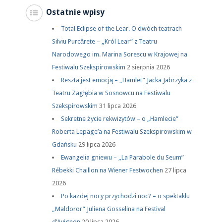
Ostatnie wpisy
Total Eclipse of the Lear. O dwóch teatrach
Silviu Purcărete – „Król Lear” z Teatru
Narodowego im. Marina Sorescu w Krajowej na
Festiwalu Szekspirowskim
2 sierpnia 2026
Reszta jest emocją – „Hamlet” Jacka Jabrzyka z
Teatru Zagłębia w Sosnowcu na Festiwalu
Szekspirowskim
31 lipca 2026
Sekretne życie rekwizytów – o „Hamlecie”
Roberta Lepage’a na Festiwalu Szekspirowskim w
Gdańsku
29 lipca 2026
Ewangelia gniewu – „La Parabole du Seum”
Rébekki Chaillon na Wiener Festwochen
27 lipca
2026
Po każdej nocy przychodzi noc? – o spektaklu
„Maldoror” Juliena Gosselina na Festival
d’Avignon
20 lipca 2026