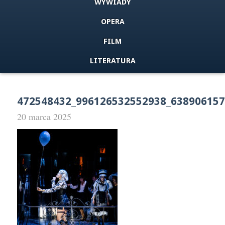
WYWIADY
OPERA
FILM
LITERATURA
472548432_996126532552938_63890615
20 marca 2025