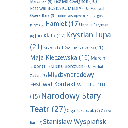
Festival d'Avignon
(10)
Marciniak
(9)
Festiwal BOSKA KOMEDIA
(10)
Festiwal
Opera Rara
(9)
Fiodor Dostojewski
(7)
Grzegorz
Hamlet
(17)
Ingmar Bergman
Jarzyna
(7)
Krystian Lupa
Jan Klata
(12)
(8)
(21)
Krzysztof Garbaczewski
(11)
Maja Kleczewska
(16)
Marcin
Liber
(11)
Michał Borczuch
(10)
Michał
Międzynarodowy
Zadara
(8)
Festiwal Kontakt w Toruniu
Narodowy Stary
(15)
Teatr
(27)
Olga Tokarczuk
(9)
Opera
Stanisław Wyspiański
Rara
(8)