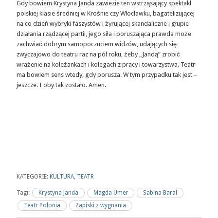
Gdy bowiem Krystyna Janda zawiezie ten wstrząsający spektakl
polskiej klasie średniej w Krośnie czy Włocławku, bagatelizującej
na co dzień wybryki faszystów i żyrującej skandaliczne i głupie
działania rządzącej partii, jego siła i poruszająca prawda może
zachwiać dobrym samopoczuciem widzów, udających się
zwyczajowo do teatru raz na pół roku, żeby „Jandą” zrobić
wrażenie na koleżankach i kolegach z pracy i towarzystwa. Teatr
ma bowiem sens wtedy, gdy porusza. W tym przypadku tak jest –
jeszcze. I oby tak zostało. Amen.
KATEGORIE:
KULTURA
,
TEATR
Tagi:
Krystyna Janda
Magda Umer
Sabina Baral
Teatr Polonia
Zapiski z wygnania