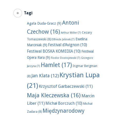
Tagi
Antoni
Agata Duda-Gracz
(9)
Czechow
(16)
Cezary
Arthur Miller
(7)
Ewelina
Tomaszewski
(8)
Elfriede Jelinek
(7)
Festival d'Avignon
(10)
Marciniak
(9)
Festiwal BOSKA KOMEDIA
(10)
Festiwal
Opera Rara
(9)
Fiodor Dostojewski
(7)
Grzegorz
Hamlet
(17)
Ingmar Bergman
Jarzyna
(7)
Krystian Lupa
Jan Klata
(12)
(8)
(21)
Krzysztof Garbaczewski
(11)
Maja Kleczewska
(16)
Marcin
Liber
(11)
Michał Borczuch
(10)
Michał
Międzynarodowy
Zadara
(8)