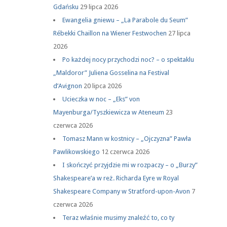
Gdańsku
29 lipca 2026
Ewangelia gniewu – „La Parabole du Seum”
Rébekki Chaillon na Wiener Festwochen
27 lipca
2026
Po każdej nocy przychodzi noc? – o spektaklu
„Maldoror” Juliena Gosselina na Festival
d’Avignon
20 lipca 2026
Ucieczka w noc – „Eks” von
Mayenburga/Tyszkiewicza w Ateneum
23
czerwca 2026
Tomasz Mann w kostnicy – „Ojczyzna” Pawła
Pawlikowskiego
12 czerwca 2026
I skończyć przyjdzie mi w rozpaczy – o „Burzy”
Shakespeare’a w reż. Richarda Eyre w Royal
Shakespeare Company w Stratford-upon-Avon
7
czerwca 2026
Teraz właśnie musimy znaleźć to, co ty