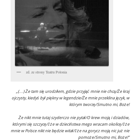
zd. ze strony Teatru Polonia
„(…) Że tam się urodziłem, gdzie przyjąć mnie nie chcą/
Że kraj
ojczysty, kiedyś był piękny w legendzie/
Że mnie przeklina język, w
którym tworzę/
Smutno mi, Boże!
Że nikt mnie tutaj szyderczo nie pytał/
O krew moją i dziadów,
którymi się szczycę/
I że w dzieciństwa mego wracam okolicę/
I że
mnie w Polsce nikt nie będzie witał/
I że na gorycz moją nic już nie
pomoże/
Smutno mi, Boże!”