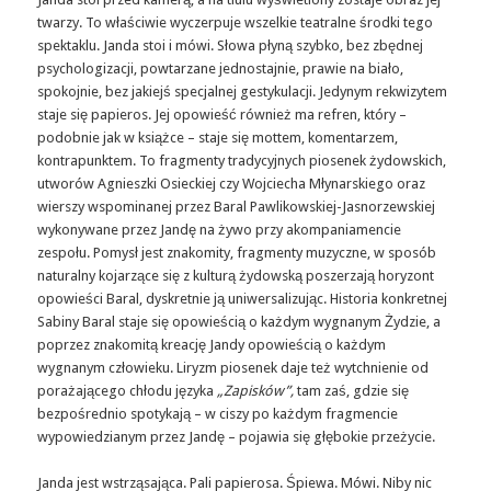
twarzy. To właściwie wyczerpuje wszelkie teatralne środki tego
spektaklu. Janda stoi i mówi. Słowa płyną szybko, bez zbędnej
psychologizacji, powtarzane jednostajnie, prawie na biało,
spokojnie, bez jakiejś specjalnej gestykulacji. Jedynym rekwizytem
staje się papieros. Jej opowieść również ma refren, który –
podobnie jak w książce – staje się mottem, komentarzem,
kontrapunktem. To fragmenty tradycyjnych piosenek żydowskich,
utworów Agnieszki Osieckiej czy Wojciecha Młynarskiego oraz
wierszy wspominanej przez Baral Pawlikowskiej-Jasnorzewskiej
wykonywane przez Jandę na żywo przy akompaniamencie
zespołu. Pomysł jest znakomity, fragmenty muzyczne, w sposób
naturalny kojarzące się z kulturą żydowską poszerzają horyzont
opowieści Baral, dyskretnie ją uniwersalizując. Historia konkretnej
Sabiny Baral staje się opowieścią o każdym wygnanym Żydzie, a
poprzez znakomitą kreację Jandy opowieścią o każdym
wygnanym człowieku. Liryzm piosenek daje też wytchnienie od
porażającego chłodu języka
„Zapisków”,
tam zaś, gdzie się
bezpośrednio spotykają – w ciszy po każdym fragmencie
wypowiedzianym przez Jandę – pojawia się głębokie przeżycie.
Janda jest wstrząsająca. Pali papierosa. Śpiewa. Mówi. Niby nic