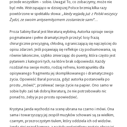
przede wszystkim – sobie. Uwaga! To, co zobaczymy, może nie
być miłe. Wstrząsająco w dzisiejszej Polsce brzmią kilka razy
powtórzone w spektaklu słowa:
„kiedy wyjadą już z Polski wszyscy
Żydzi, ze swoim antysemityzmem zostaniecie sami”…
Proza Sabiny Baral jest literaturą wybitną. Autorka opisuje swoje
pogmatwane i pełne dramatycznych przeżyć losy frazą
chirurgicznie precyzyjną, chłodną, ograniczającą się najczęściej do
opisu zdarzeń. Jeśli pojawiają się refleksje czy podsumowania, są
równie lakoniczne, szybko zmierzając do puenty, która często jest
pytaniem z kategorii tych, na które brak odpowiedzi. Każdy
rozdział ma swoje motto, rodzaj refrenu, kontrapunktu dla
opisywanego fragmentu jej skomplikowanego i dramatycznego
życia. Opowieść Baral porusza, gdyż autorka postanowiła po
prostu „mówić”, przelewać swoje życie na papier. Ono samo w
sobie było zaś tak dobrą literaturą, że nie potrzebowało nic
ponad to, żeby je po prostu opowiedzieć.
Krystyna Janda wychodzi na scenę ubrana na czarno i mówi. Ona
sama i towarzyszący jej zespół muzyków schowani są za wielkim,
czarnym, przezroczystym tiulem, który oddziela ich od widzów.
Janda stoi przed kamerą, a na tiulu wyświetlony zostaje obraz jej