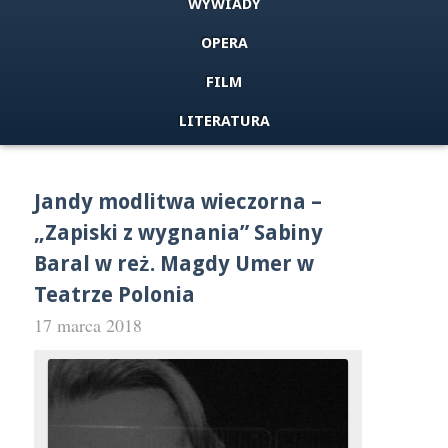
WYWIADY
OPERA
FILM
LITERATURA
Jandy modlitwa wieczorna –
„Zapiski z wygnania” Sabiny
Baral w reż. Magdy Umer w
Teatrze Polonia
17 marca 2018