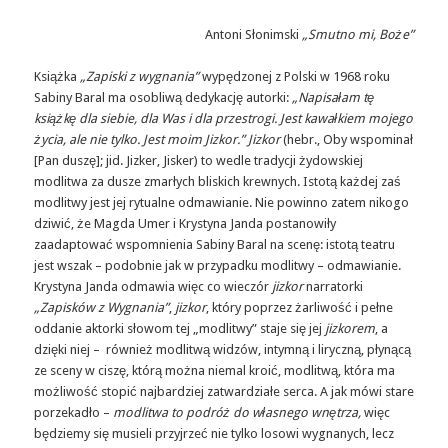
Antoni Słonimski
„Smutno mi, Boże”
Książka
„Zapiski z wygnania”
wypędzonej z Polski w 1968 roku
Sabiny Baral ma osobliwą dedykację autorki:
„Napisałam tę
książkę dla siebie, dla Was i dla przestrogi. Jest kawałkiem mojego
życia, ale nie tylko. Jest moim Jizkor.”
Jizkor
(hebr., Oby wspominał
[Pan duszę]; jid. Jizker, Jisker) to wedle tradycji żydowskiej
modlitwa za dusze zmarłych bliskich krewnych. Istotą każdej zaś
modlitwy jest jej rytualne odmawianie. Nie powinno zatem nikogo
dziwić, że Magda Umer i Krystyna Janda postanowiły
zaadaptować wspomnienia Sabiny Baral na scenę: istotą teatru
jest wszak – podobnie jak w przypadku modlitwy – odmawianie.
Krystyna Janda odmawia więc co wieczór
jizkor
narratorki
„Zapisków z Wygnania”
,
jizkor
, który poprzez żarliwość i pełne
oddanie aktorki słowom tej „modlitwy” staje się jej
jizkorem
, a
dzięki niej – również modlitwą widzów, intymną i liryczną, płynącą
ze sceny w ciszę, którą można niemal kroić, modlitwą, która ma
możliwość stopić najbardziej zatwardziałe serca. A jak mówi stare
porzekadło –
modlitwa to podróż do własnego wnętrza,
więc
będziemy się musieli przyjrzeć nie tylko losowi wygnanych, lecz