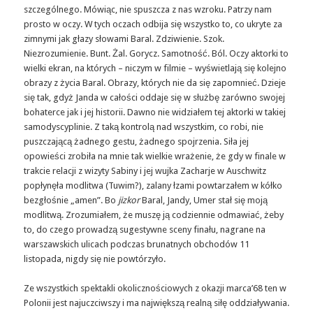
szczególnego. Mówiąc, nie spuszcza z nas wzroku. Patrzy nam
prosto w oczy. W tych oczach odbija się wszystko to, co ukryte za
zimnymi jak głazy słowami Baral. Zdziwienie. Szok.
Niezrozumienie. Bunt. Żal. Gorycz. Samotność. Ból. Oczy aktorki to
wielki ekran, na których – niczym w filmie – wyświetlają się kolejno
obrazy z życia Baral. Obrazy, których nie da się zapomnieć. Dzieje
się tak, gdyż Janda w całości oddaje się w służbę zarówno swojej
bohaterce jak i jej historii. Dawno nie widziałem tej aktorki w takiej
samodyscyplinie. Z taką kontrolą nad wszystkim, co robi, nie
puszczającą żadnego gestu, żadnego spojrzenia. Siła jej
opowieści zrobiła na mnie tak wielkie wrażenie, że gdy w finale w
trakcie relacji z wizyty Sabiny i jej wujka Zacharje w Auschwitz
popłynęła modlitwa (Tuwim?), zalany łzami powtarzałem w kółko
bezgłośnie „amen”. Bo
jizkor
Baral, Jandy, Umer stał się moją
modlitwą. Zrozumiałem, że muszę ją codziennie odmawiać, żeby
to, do czego prowadzą sugestywne sceny finału, nagrane na
warszawskich ulicach podczas brunatnych obchodów 11
listopada, nigdy się nie powtórzyło.
Ze wszystkich spektakli okolicznościowych z okazji marca’68 ten w
Polonii jest najuczciwszy i ma największą realną siłę oddziaływania.