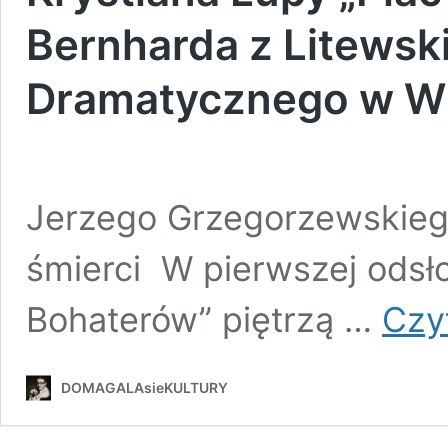
Bernharda z Litews
Dramatycznego w Wi
Pam
Jerzego Grzegorzewskieg
śmierci W pierwszej odsł
Bohaterów” piętrzą …
Czyt
DOMAGALAsieKULTURY