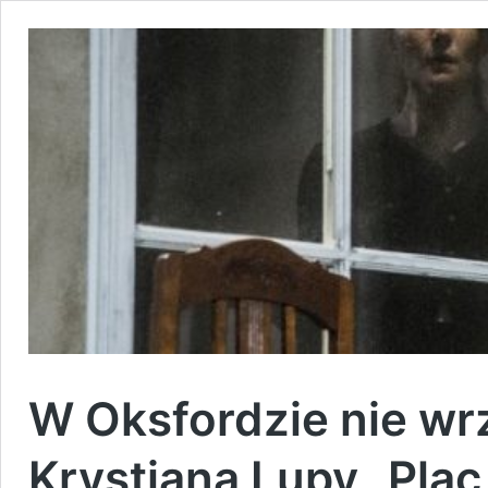
W Oksfordzie nie wr
Krystiana Lupy „Pla